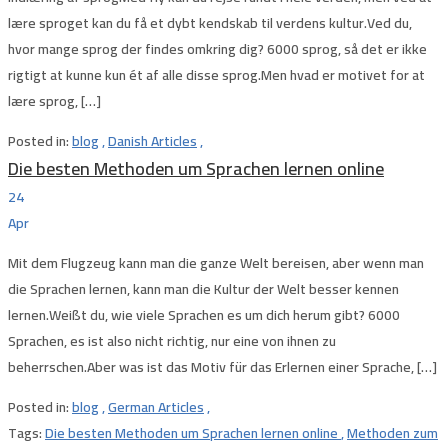
lære sproget kan du få et dybt kendskab til verdens kultur.Ved du,
hvor mange sprog der findes omkring dig? 6000 sprog, så det er ikke
rigtigt at kunne kun ét af alle disse sprog.Men hvad er motivet for at
lære sprog, […]
Posted in:
blog
,
Danish Articles
,
Die besten Methoden um Sprachen lernen online
24
Apr
Mit dem Flugzeug kann man die ganze Welt bereisen, aber wenn man
die Sprachen lernen, kann man die Kultur der Welt besser kennen
lernen.Weißt du, wie viele Sprachen es um dich herum gibt? 6000
Sprachen, es ist also nicht richtig, nur eine von ihnen zu
beherrschen.Aber was ist das Motiv für das Erlernen einer Sprache, […]
Posted in:
blog
,
German Articles
,
Tags:
Die besten Methoden um Sprachen lernen online
,
Methoden zum