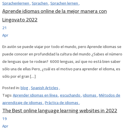
Sprachenlernen
,
Sprachen
,
Sprachen lernen
,
Aprende idiomas online de la mejor manera con
Lingovato 2022
21
Apr
En avión se puede viajar por todo el mundo, pero Aprende idiomas se
puede conocer en profundidad la cultura del mundo ¿Sabes el número
de lenguas que te rodean? 6000 lenguas, así que no está bien saber
sólo una de ellas Pero, ¿cuál es el motivo para aprender el idioma, es
sólo por el gran […]
Posted in:
blog
,
Spanish Articles
,
Tags:
Aprender idiomas en línea
,
escuchando
,
idiomas
,
Métodos de
aprendizaje de idiomas
,
Práctica de idiomas
,
The Best online language learning websites in 2022
19
Apr