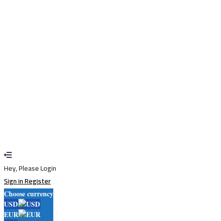
Policy
Remember me
Sign In
Sign Up
Restore password
Send reset link
Password reset link sent
to your email
Close
Your application is sent
We'll send you an email as soon as your
application is approved.
Go to Profile
No account?
Sign Up
Sign In
Lost Password?
Hey, Please Login
Sign in
Register
Choose currency
USD
EUR