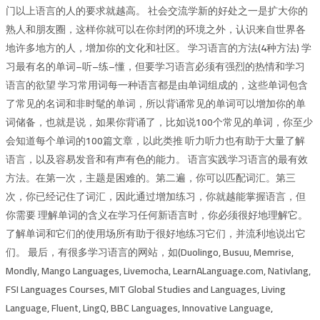
门以上语言的人的要求就越高。 社会交流学新的好处之一是扩大你的
熟人和朋友圈，这样你就可以在你封闭的环境之外，认识来自世界各
地许多地方的人，增加你的文化和社区。 学习语言的方法(4种方法) 学
习最有名的单词–听–练–懂，但要学习语言必须有强烈的热情和学习
语言的欲望 学习常用词每一种语言都是由单词组成的，这些单词包含
了常见的名词和非时髦的单词，所以背诵常见的单词可以增加你的单
词储备，也就是说，如果你背诵了，比如说100个常见的单词，你至少
会知道每个单词的100篇文章，以此类推 听力听力也有助于大量了解
语言，以及容易发音和有声有色的能力。 语言实践学习语言的最有效
方法。在第一次，主题是困难的。第二遍，你可以匹配词汇。第三
次，你已经记住了词汇，因此通过增加练习，你就越能掌握语言，但
你需要 理解单词的含义在学习任何新语言时，你必须很好地理解它。
了解单词和它们的使用场所有助于很好地练习它们，并流利地说出它
们。 最后，有很多学习语言的网站，如(Duolingo, Busuu, Memrise,
Mondly, Mango Languages, Livemocha, LearnALanguage.com, Nativlang,
FSI Languages Courses, MIT Global Studies and Languages, Living
Language, Fluent, LingQ, BBC Languages, Innovative Language,