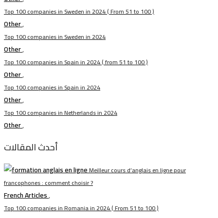
Top 100 companies in Sweden in 2024 ( From 51 to 100 )
Other
,
Top 100 companies in Sweden in 2024
Other
,
Top 100 companies in Spain in 2024 ( from 51 to 100 )
Other
,
Top 100 companies in Spain in 2024
Other
,
Top 100 companies in Netherlands in 2024
Other
,
أحدث المقالات
Meilleur cours d’anglais en ligne pour
francophones : comment choisir ?
French Articles
,
Top 100 companies in Romania in 2024 ( From 51 to 100 )