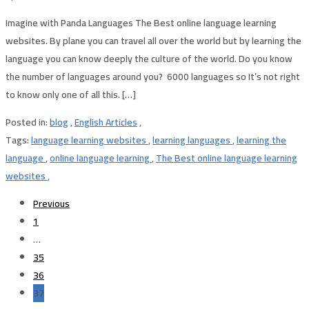
Imagine with Panda Languages The Best online language learning
websites. By plane you can travel all over the world but by learning the
language you can know deeply the culture of the world. Do you know
the number of languages around you? 6000 languages so It’s not right
to know only one of all this. […]
Posted in:
blog
,
English Articles
,
Tags:
language learning websites
,
learning languages
,
learning the
language
,
online language learning
,
The Best online language learning
websites
,
Previous
1
…
35
36
37