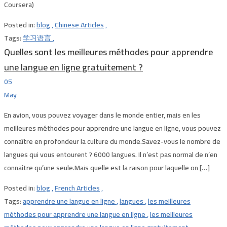
Coursera)
Posted in:
blog
,
Chinese Articles
,
Tags:
学习语言
,
Quelles sont les meilleures méthodes pour apprendre
une langue en ligne gratuitement ?
05
May
En avion, vous pouvez voyager dans le monde entier, mais en les
meilleures méthodes pour apprendre une langue en ligne, vous pouvez
connaître en profondeur la culture du monde.Savez-vous le nombre de
langues qui vous entourent ? 6000 langues. Il n’est pas normal de n’en
connaître qu’une seule.Mais quelle est la raison pour laquelle on […]
Posted in:
blog
,
French Articles
,
Tags:
apprendre une langue en ligne
,
langues
,
les meilleures
méthodes pour apprendre une langue en ligne
,
les meilleures