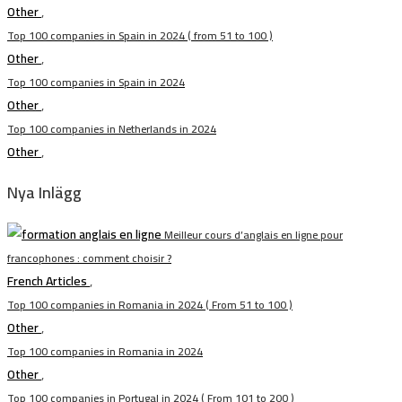
Other
,
Top 100 companies in Spain in 2024 ( from 51 to 100 )
Other
,
Top 100 companies in Spain in 2024
Other
,
Top 100 companies in Netherlands in 2024
Other
,
Nya Inlägg
Meilleur cours d’anglais en ligne pour
francophones : comment choisir ?
French Articles
,
Top 100 companies in Romania in 2024 ( From 51 to 100 )
Other
,
Top 100 companies in Romania in 2024
Other
,
Top 100 companies in Portugal in 2024 ( From 101 to 200 )