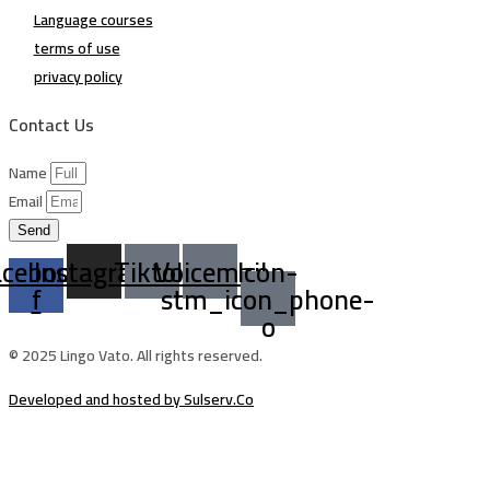
Language courses
terms of use
privacy policy
Contact Us
Name
Email
Send
acebook-
Instagram
Tiktok
Voicemail
Icon-
f
stm_icon_phone-
o
© 2025 Lingo Vato. All rights reserved.
Developed and hosted by Sulserv.Co
Sign In