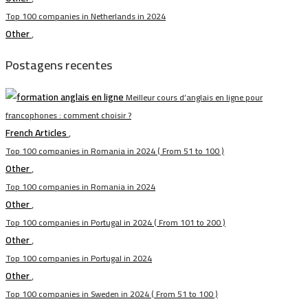
Top 100 companies in Netherlands in 2024
Other
,
Postagens recentes
Meilleur cours d’anglais en ligne pour
francophones : comment choisir ?
French Articles
,
Top 100 companies in Romania in 2024 ( From 51 to 100 )
Other
,
Top 100 companies in Romania in 2024
Other
,
Top 100 companies in Portugal in 2024 ( From 101 to 200 )
Other
,
Top 100 companies in Portugal in 2024
Other
,
Top 100 companies in Sweden in 2024 ( From 51 to 100 )