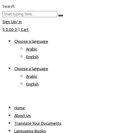
Search
Sign Up/ In
$
0.00
0
Cart
Choose a language
Arabic
English
Choose a language
Arabic
English
Home
About Us
Translate Your Documents
Languages Books