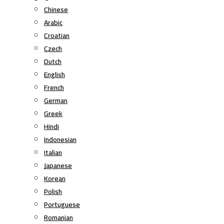
Chinese
Arabic
Croatian
Czech
Dutch
English
French
German
Greek
Hindi
Indonesian
Italian
Japanese
Korean
Polish
Portuguese
Romanian