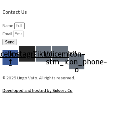
Contact Us
Name
Email
Send
acebook-
Instagram
Tiktok
Voicemail
Icon-
f
stm_icon_phone-
o
© 2025 Lingo Vato. All rights reserved.
Developed and hosted by Sulserv.Co
Sign In