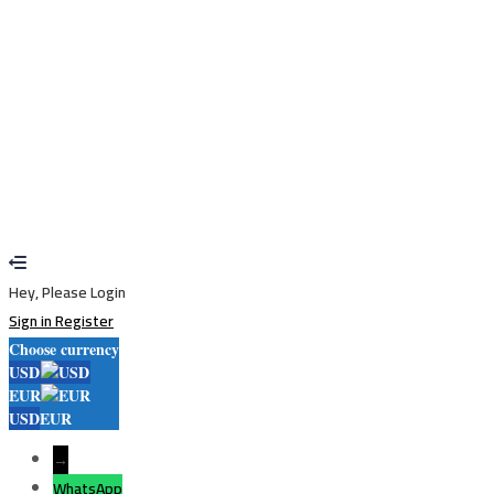
Sign In
Sign Up
Restore password
Send reset link
Password reset link sent
to your email
Close
Your application is sent
We'll send you an email as soon as your
application is approved.
Go to Profile
No account?
Sign Up
Sign In
Lost Password?
Hey, Please Login
Sign in
Register
Choose currency
USD
EUR
USD
EUR
→
WhatsApp