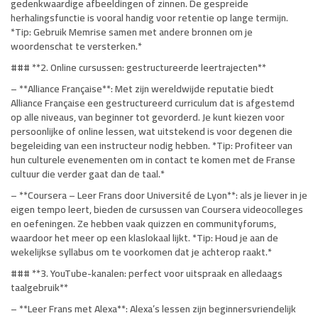
gedenkwaardige afbeeldingen of zinnen. De gespreide
herhalingsfunctie is vooral handig voor retentie op lange termijn.
*Tip: Gebruik Memrise samen met andere bronnen om je
woordenschat te versterken.*
### **2. Online cursussen: gestructureerde leertrajecten**
– **Alliance Française**: Met zijn wereldwijde reputatie biedt
Alliance Française een gestructureerd curriculum dat is afgestemd
op alle niveaus, van beginner tot gevorderd. Je kunt kiezen voor
persoonlijke of online lessen, wat uitstekend is voor degenen die
begeleiding van een instructeur nodig hebben. *Tip: Profiteer van
hun culturele evenementen om in contact te komen met de Franse
cultuur die verder gaat dan de taal.*
– **Coursera – Leer Frans door Université de Lyon**: als je liever in je
eigen tempo leert, bieden de cursussen van Coursera videocolleges
en oefeningen. Ze hebben vaak quizzen en communityforums,
waardoor het meer op een klaslokaal lijkt. *Tip: Houd je aan de
wekelijkse syllabus om te voorkomen dat je achterop raakt.*
### **3. YouTube-kanalen: perfect voor uitspraak en alledaags
taalgebruik**
– **Leer Frans met Alexa**: Alexa’s lessen zijn beginnersvriendelijk