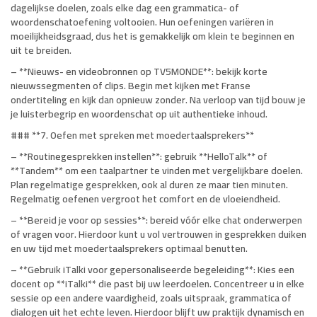
dagelijkse doelen, zoals elke dag een grammatica- of
woordenschatoefening voltooien. Hun oefeningen variëren in
moeilijkheidsgraad, dus het is gemakkelijk om klein te beginnen en
uit te breiden.
– **Nieuws- en videobronnen op TV5MONDE**: bekijk korte
nieuwssegmenten of clips. Begin met kijken met Franse
ondertiteling en kijk dan opnieuw zonder. Na verloop van tijd bouw je
je luisterbegrip en woordenschat op uit authentieke inhoud.
### **7. Oefen met spreken met moedertaalsprekers**
– **Routinegesprekken instellen**: gebruik **HelloTalk** of
**Tandem** om een ​​taalpartner te vinden met vergelijkbare doelen.
Plan regelmatige gesprekken, ook al duren ze maar tien minuten.
Regelmatig oefenen vergroot het comfort en de vloeiendheid.
– **Bereid je voor op sessies**: bereid vóór elke chat onderwerpen
of vragen voor. Hierdoor kunt u vol vertrouwen in gesprekken duiken
en uw tijd met moedertaalsprekers optimaal benutten.
– **Gebruik iTalki voor gepersonaliseerde begeleiding**: Kies een
docent op **iTalki** die past bij uw leerdoelen. Concentreer u in elke
sessie op een andere vaardigheid, zoals uitspraak, grammatica of
dialogen uit het echte leven. Hierdoor blijft uw praktijk dynamisch en