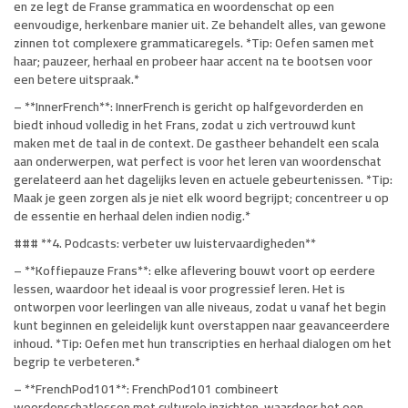
en ze legt de Franse grammatica en woordenschat op een
eenvoudige, herkenbare manier uit. Ze behandelt alles, van gewone
zinnen tot complexere grammaticaregels. *Tip: Oefen samen met
haar; pauzeer, herhaal en probeer haar accent na te bootsen voor
een betere uitspraak.*
– **InnerFrench**: InnerFrench is gericht op halfgevorderden en
biedt inhoud volledig in het Frans, zodat u zich vertrouwd kunt
maken met de taal in de context. De gastheer behandelt een scala
aan onderwerpen, wat perfect is voor het leren van woordenschat
gerelateerd aan het dagelijks leven en actuele gebeurtenissen. *Tip:
Maak je geen zorgen als je niet elk woord begrijpt; concentreer u op
de essentie en herhaal delen indien nodig.*
### **4. Podcasts: verbeter uw luistervaardigheden**
– **Koffiepauze Frans**: elke aflevering bouwt voort op eerdere
lessen, waardoor het ideaal is voor progressief leren. Het is
ontworpen voor leerlingen van alle niveaus, zodat u vanaf het begin
kunt beginnen en geleidelijk kunt overstappen naar geavanceerdere
inhoud. *Tip: Oefen met hun transcripties en herhaal dialogen om het
begrip te verbeteren.*
– **FrenchPod101**: FrenchPod101 combineert
woordenschatlessen met culturele inzichten, waardoor het een