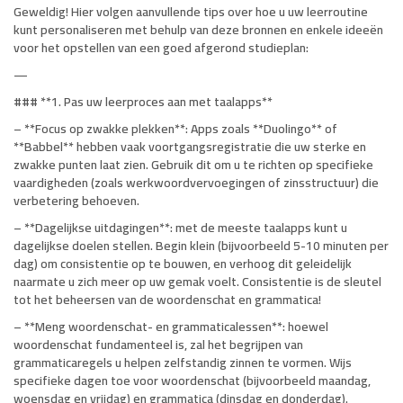
Geweldig! Hier volgen aanvullende tips over hoe u uw leerroutine
kunt personaliseren met behulp van deze bronnen en enkele ideeën
voor het opstellen van een goed afgerond studieplan:
—
### **1. Pas uw leerproces aan met taalapps**
– **Focus op zwakke plekken**: Apps zoals **Duolingo** of
**Babbel** hebben vaak voortgangsregistratie die uw sterke en
zwakke punten laat zien. Gebruik dit om u te richten op specifieke
vaardigheden (zoals werkwoordvervoegingen of zinsstructuur) die
verbetering behoeven.
– **Dagelijkse uitdagingen**: met de meeste taalapps kunt u
dagelijkse doelen stellen. Begin klein (bijvoorbeeld 5-10 minuten per
dag) om consistentie op te bouwen, en verhoog dit geleidelijk
naarmate u zich meer op uw gemak voelt. Consistentie is de sleutel
tot het beheersen van de woordenschat en grammatica!
– **Meng woordenschat- en grammaticalessen**: hoewel
woordenschat fundamenteel is, zal het begrijpen van
grammaticaregels u helpen zelfstandig zinnen te vormen. Wijs
specifieke dagen toe voor woordenschat (bijvoorbeeld maandag,
woensdag en vrijdag) en grammatica (dinsdag en donderdag).