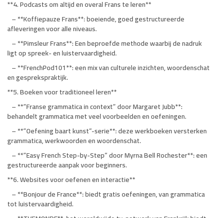
**4. Podcasts om altijd en overal Frans te leren**
– **Koffiepauze Frans**: boeiende, goed gestructureerde
afleveringen voor alle niveaus.
– **Pimsleur Frans**: Een beproefde methode waarbij de nadruk
ligt op spreek- en luistervaardigheid.
– **FrenchPod101**: een mix van culturele inzichten, woordenschat
en gesprekspraktijk.
**5. Boeken voor traditioneel leren**
– **”Franse grammatica in context” door Margaret Jubb**:
behandelt grammatica met veel voorbeelden en oefeningen.
– **”Oefening baart kunst”-serie**: deze werkboeken versterken
grammatica, werkwoorden en woordenschat.
– **”Easy French Step-by-Step” door Myrna Bell Rochester**: een
gestructureerde aanpak voor beginners.
**6. Websites voor oefenen en interactie**
– **Bonjour de France**: biedt gratis oefeningen, van grammatica
tot luistervaardigheid.