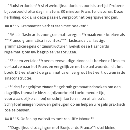
– **Luisterdoelen**: stel wekelijkse doelen voor luistertijd. Probeer
bijvoorbeeld elke dag minstens 30 minuten Frans te luisteren. Deze
herhaling, ook al is deze passief, vergroot het begripsvermogen.
### **5. Grammatica verbeteren met boeken**
– **Maak flashcards voor grammaticaregels**: maak voor boeken als
**”Franse grammatica in context”** flashcards van lastige
grammaticaregels of zinsstructuren. Bekijk deze flashcards
regelmatig om uw begrip te verstevigen.
– **Zinnen vertalen**: neem eenvoudige zinnen uit boeken of lessen,
vertaal ze naar het Frans en vergelijk ze met de antwoorden uit het
boek. Dit versterkt de grammatica en vergroot het vertrouwen in de
zinsconstructie.
– **Schrijf dagelijkse zinnen**: gebruik grammaticaboeken om een ​​
dagelijks thema te kiezen (bijvoorbeeld toekomende tijd,
voorwaardelijke zinnen) en schrijf korte zinnen of alinea’s.
Schrijfoefeningen bouwen geheugen op en helpen u regels praktisch
toe te passen.
### **6. Oefen op websites met real-life inhoud**
– **Dagelijkse uitdagingen met Bonjour de France**: stel kleine,