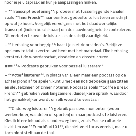
hoor je je uitspraak en kun je aanpassingen maken.
– **Transcriptieoefening**: probeer met tussenliggende kanalen
zoals **InnerFrench** naar een kort gedeelte te luisteren en schrijf
op wat je hoort. Vergelijk vervolgens met het daadwerkelijke
transcript (indien beschikbaar) om de nauwkeurigheid te controleren.
Dit verbetert zowel de luister- als de schrijfvaardigheid.
– **Herhaling voor begrip**: haast je niet door video’s. Bekijk ze
opnieuw totdat u vertrouwd bent met het materiaal. Elke herhaling
versterkt de woordenschat, zinsdelen en zinsstructuren.
### **4. Podcasts gebruiken voor passief luisteren**
– **Actief luisteren**: in plaats van alleen maar een podcast op de
achtergrond af te spelen, kunt u met een notitieboekje gaan zitten
en sleutelzinnen of zinnen noteren. Podcasts zoals **Coffee Break
French** gebruiken vaak langzamere, duidelijkere spraak, waardoor
het gemakkelijker wordt om elk woord te verstaan.
– **Onderweg luisteren**: gebruik passieve momenten (woon-
werkverkeer, wandelen of sporten) om naar podcasts te luisteren.
Kies lichtere inhoud als u onderweg bent, zoals Franse culturele
inzichten van **FrenchPod101**, die niet veel focus vereist, maar u
toch blootstelt aan de taal.