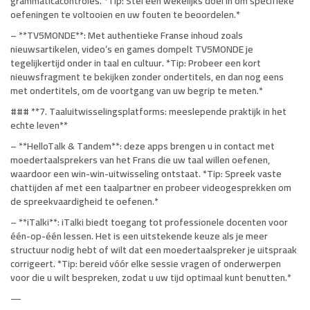
grammaticacontroles. *Tip: Stel een wekelijks doel in om specifieke
oefeningen te voltooien en uw fouten te beoordelen.*
– **TV5MONDE**: Met authentieke Franse inhoud zoals
nieuwsartikelen, video’s en games dompelt TV5MONDE je
tegelijkertijd onder in taal en cultuur. *Tip: Probeer een kort
nieuwsfragment te bekijken zonder ondertitels, en dan nog eens
met ondertitels, om de voortgang van uw begrip te meten.*
### **7. Taaluitwisselingsplatforms: meeslepende praktijk in het
echte leven**
– **HelloTalk & Tandem**: deze apps brengen u in contact met
moedertaalsprekers van het Frans die uw taal willen oefenen,
waardoor een win-win-uitwisseling ontstaat. *Tip: Spreek vaste
chattijden af ​​met een taalpartner en probeer videogesprekken om
de spreekvaardigheid te oefenen.*
– **iTalki**: iTalki biedt toegang tot professionele docenten voor
één-op-één lessen. Het is een uitstekende keuze als je meer
structuur nodig hebt of wilt dat een moedertaalspreker je uitspraak
corrigeert. *Tip: bereid vóór elke sessie vragen of onderwerpen
voor die u wilt bespreken, zodat u uw tijd optimaal kunt benutten.*
—