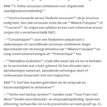
### **2. Online cursussen combineren voor uitgebreide
vaardighedenontwikkeling**
– **Gestructureerde versus flexibele cursussen**: als je structuur
nodig hebt, kies dan cursussen zoals die van **Alliance Française** of
**Coursera**. Ze volgen een syllabus en een vast schema kan ervoor
zorgen dat u verantwoordelijk blijft.
– **Cursushoppen**: voor een flexibelere aanpak kunt u
onderwerpen uit verschillende cursussen combineren. Begin
bijvoorbeeld met de basisgrammatica van **Alliance Française** en
voeg conversatieoefeningen uit **Frantastique** toe.
– **Wekelijkse evaluaties**: maak elke week tijd vrij om te herhalen
en te versterken wat u hebt geleerd. Dit kan inhouden dat u
aantekeningen samenvat, aanvullende oefeningen doet of
onderwerpen bespreekt met een taalpartner.
### **3. YouTube-kanalen gebruiken om de uitspraak en
luistervaardigheid te verbeteren**
– **Oefen met hardop spreken**: kanalen zoals **Leer Frans met
Alexa** bieden woordenschat- en uitspraakbegeleiding. Speel een
aflevering, herhaal elke zin na de presentator en neem jezelf op. Zo