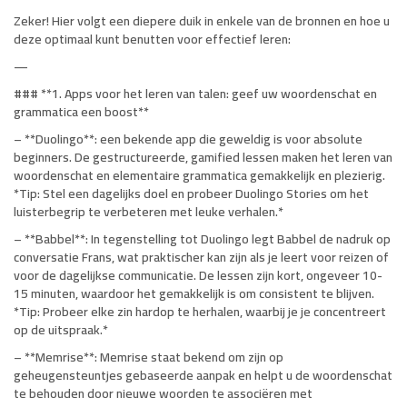
Zeker! Hier volgt een diepere duik in enkele van de bronnen en hoe u
deze optimaal kunt benutten voor effectief leren:
—
### **1. Apps voor het leren van talen: geef uw woordenschat en
grammatica een boost**
–
**Duolingo**: een bekende app die geweldig is voor absolute
beginners. De gestructureerde, gamified lessen maken het leren van
woordenschat en elementaire grammatica gemakkelijk en plezierig.
*Tip: Stel een dagelijks doel en probeer Duolingo Stories om het
luisterbegrip te verbeteren met leuke verhalen.*
– **Babbel**: In tegenstelling tot Duolingo legt Babbel de nadruk op
conversatie Frans, wat praktischer kan zijn als je leert voor reizen of
voor de dagelijkse communicatie. De lessen zijn kort, ongeveer 10-
15 minuten, waardoor het gemakkelijk is om consistent te blijven.
*Tip: Probeer elke zin hardop te herhalen, waarbij je je concentreert
op de uitspraak.*
– **Memrise**: Memrise staat bekend om zijn op
geheugensteuntjes gebaseerde aanpak en helpt u de woordenschat
te behouden door nieuwe woorden te associëren met