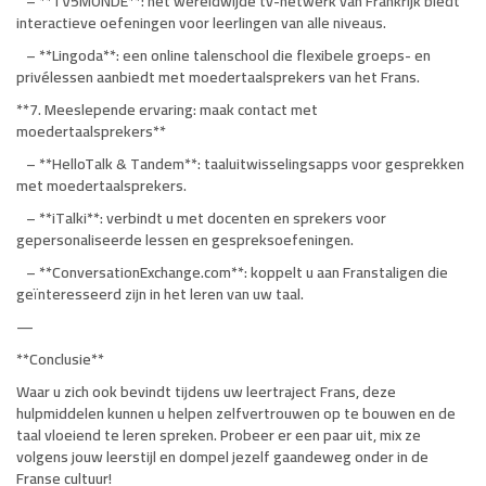
– **TV5MONDE**: het wereldwijde tv-netwerk van Frankrijk biedt
interactieve oefeningen voor leerlingen van alle niveaus.
– **Lingoda**: een online talenschool die flexibele groeps- en
privélessen aanbiedt met moedertaalsprekers van het Frans.
**7. Meeslepende ervaring: maak contact met
moedertaalsprekers**
– **HelloTalk & Tandem**: taaluitwisselingsapps voor gesprekken
met moedertaalsprekers.
– **iTalki**: verbindt u met docenten en sprekers voor
gepersonaliseerde lessen en gespreksoefeningen.
– **ConversationExchange.com**: koppelt u aan Franstaligen die
geïnteresseerd zijn in het leren van uw taal.
—
**Conclusie**
Waar u zich ook bevindt tijdens uw leertraject Frans, deze
hulpmiddelen kunnen u helpen zelfvertrouwen op te bouwen en de
taal vloeiend te leren spreken. Probeer er een paar uit, mix ze
volgens jouw leerstijl en dompel jezelf gaandeweg onder in de
Franse cultuur!