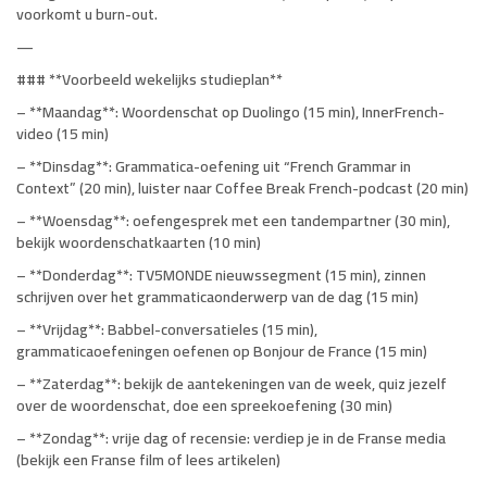
voorkomt u burn-out.
—
### **Voorbeeld wekelijks studieplan**
– **Maandag**: Woordenschat op Duolingo (15 min), InnerFrench-
video (15 min)
– **Dinsdag**: Grammatica-oefening uit “French Grammar in
Context” (20 min), luister naar Coffee Break French-podcast (20 min)
– **Woensdag**: oefengesprek met een tandempartner (30 min),
bekijk woordenschatkaarten (10 min)
– **Donderdag**: TV5MONDE nieuwssegment (15 min), zinnen
schrijven over het grammaticaonderwerp van de dag (15 min)
– **Vrijdag**: Babbel-conversatieles (15 min),
grammaticaoefeningen oefenen op Bonjour de France (15 min)
– **Zaterdag**: bekijk de aantekeningen van de week, quiz jezelf
over de woordenschat, doe een spreekoefening (30 min)
– **Zondag**: vrije dag of recensie: verdiep je in de Franse media
(bekijk een Franse film of lees artikelen)