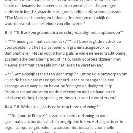
leuke en dynamische manier van leren wordt. Hun afleveringen
variëren in lengte, waardoor ze gemakkelijk in elk schema passen.
*Tip: Maak aantekeningen tijdens afleveringen en bekijk de
woordenschat aan het einde van elke week.*
### **5. Boeken: grammatica en schrijfvaardigheden opbouwen**
– **”Franse grammatica in context”**: dit boek legt de nadruk op
voorbeelden uit het echte leven om grammaticagebruik te
demonstreren. Het is vooral handig als je van een meer traditionele,
academische benadering houdt. *Tip: Maak voorbeeldzinnen met
nieuwe grammaticaregels om het leren te versterken.*
– **”Gemakkelijk Frans stap voor stap”**: Dit boek is ontworpen om
u van de basis naar meer gevorderd Frans te brengen via een
stapsgewijze aanpak en bevat oefeningen en dialogen. *Tip:
Probeer de antwoorden op de oefeningen met de hand op te
schrijven; dit helpt de spelling en zinsstructuur te versterken.*
### **6. Websites: gratis en interactieve oefening**
– **Bonjour de France**: deze site biedt oefeningen over
grammatica, woordenschat en begrijpend lezen. Het is gratis en in
eigen tempo te gebruiken, waardoor het ideaal is voor snelle