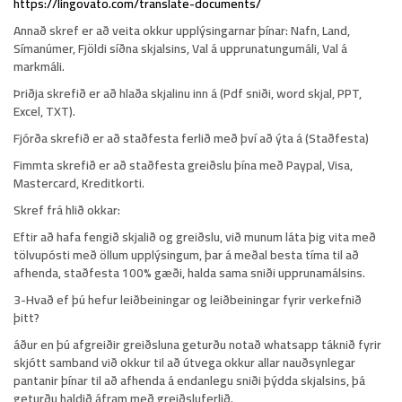
https://lingovato.com/translate-documents/
Annað skref
er að veita okkur upplýsingarnar þínar: Nafn, Land,
Símanúmer, Fjöldi síðna skjalsins, Val á upprunatungumáli, Val á
markmáli.
Þriðja skrefið
er að hlaða skjalinu inn á (Pdf sniði, word skjal, PPT,
Excel, TXT).
Fjórða skrefið
er að staðfesta ferlið með því að ýta á (Staðfesta)
Fimmta skrefið
er að staðfesta greiðslu þína með Paypal, Visa,
Mastercard, Kreditkorti.
Skref frá hlið okkar:
Eftir að hafa fengið skjalið og greiðslu
, við munum láta þig vita með
tölvupósti með öllum upplýsingum, þar á meðal besta tíma til að
afhenda, staðfesta 100% gæði, halda sama sniði upprunamálsins.
3-Hvað ef þú hefur leiðbeiningar og leiðbeiningar fyrir verkefnið
þitt?
áður en þú afgreiðir greiðsluna geturðu notað
whatsapp táknið
fyrir
skjótt samband við okkur til að útvega okkur allar nauðsynlegar
pantanir þínar til að afhenda á endanlegu sniði þýdda skjalsins, þá
geturðu haldið áfram með greiðsluferlið.