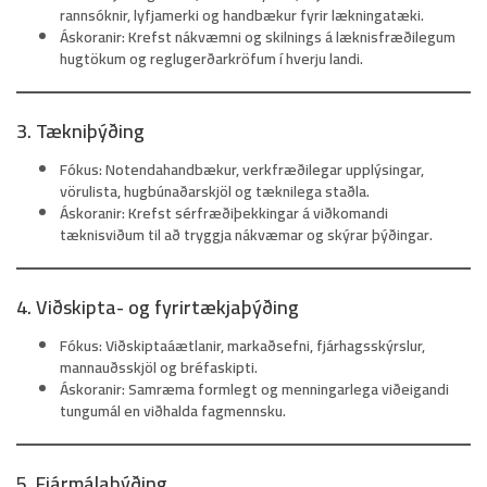
rannsóknir, lyfjamerki og handbækur fyrir lækningatæki.
Áskoranir:
Krefst nákvæmni og skilnings á læknisfræðilegum
hugtökum og reglugerðarkröfum í hverju landi.
3. Tækniþýðing
Fókus:
Notendahandbækur, verkfræðilegar upplýsingar,
vörulista, hugbúnaðarskjöl og tæknilega staðla.
Áskoranir:
Krefst sérfræðiþekkingar á viðkomandi
tæknisviðum til að tryggja nákvæmar og skýrar þýðingar.
4. Viðskipta- og fyrirtækjaþýðing
Fókus:
Viðskiptaáætlanir, markaðsefni, fjárhagsskýrslur,
mannauðsskjöl og bréfaskipti.
Áskoranir:
Samræma formlegt og menningarlega viðeigandi
tungumál en viðhalda fagmennsku.
5. Fjármálaþýðing