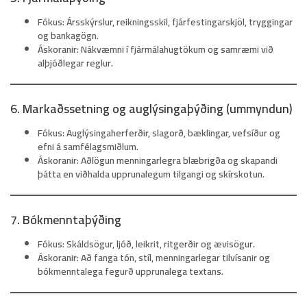
Fókus:
Ársskýrslur, reikningsskil, fjárfestingarskjöl, tryggingar
og bankagögn.
Áskoranir:
Nákvæmni í fjármálahugtökum og samræmi við
alþjóðlegar reglur.
6. Markaðssetning og auglýsingaþýðing (ummyndun)
Fókus:
Auglýsingaherferðir, slagorð, bæklingar, vefsíður og
efni á samfélagsmiðlum.
Áskoranir:
Aðlögun menningarlegra blæbrigða og skapandi
þátta en viðhalda upprunalegum tilgangi og skírskotun.
7. Bókmenntaþýðing
Fókus:
Skáldsögur, ljóð, leikrit, ritgerðir og ævisögur.
Áskoranir:
Að fanga tón, stíl, menningarlegar tilvísanir og
bókmenntalega fegurð upprunalega textans.