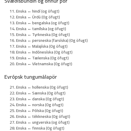
Svæðisbundin og önnur pör
Enska ↔ hindí (og öfugt)
Enska ↔ Úrdú (Og öfugt)
Enska ↔ bengalska (og öfugt)
Enska ↔ tamílska (og öfugt)
Enska ↔ Tyrkneska (Og öfugt)
Enska ↔ persneska (farsíska) (Og öfugt)
Enska ↔ Malajíska (Og öfugt)
Enska ↔ Indónesíska (Og öfugt)
Enska ↔ Tælenska (Og öfugt)
Enska ↔ Víetnamska (Og öfugt)
Evrópsk tungumálapör
Enska ↔ hollenska (Og öfugt)
Enska ↔ Sænska (Og öfugt)
Enska ↔ danska (Og öfugt)
Enska ↔ norska (Og öfugt)
Enska ↔ Pólska (Og öfugt)
Enska ↔ tékkneska (Og öfugt)
Enska ↔ ungverska (og öfugt)
Enska ↔ finnska (Og öfugt)