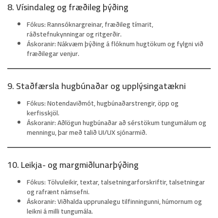
8. Vísindaleg og fræðileg þýðing
Fókus:
Rannsóknargreinar, fræðileg tímarit,
ráðstefnukynningar og ritgerðir.
Áskoranir:
Nákvæm þýðing á flóknum hugtökum og fylgni við
fræðilegar venjur.
9. Staðfærsla hugbúnaðar og upplýsingatækni
Fókus:
Notendaviðmót, hugbúnaðarstrengir, öpp og
kerfisskjöl.
Áskoranir:
Aðlögun hugbúnaðar að sérstökum tungumálum og
menningu, þar með talið UI/UX sjónarmið.
10. Leikja- og margmiðlunarþýðing
Fókus:
Tölvuleikir, textar, talsetningarforskriftir, talsetningar
og rafrænt námsefni.
Áskoranir:
Viðhalda upprunalegu tilfinningunni, húmornum og
leikni á milli tungumála.