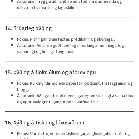
Áskoranir:
Tryggja að farið sé að stöðlum stjórnvalda og
nákvæm framsetning lagaskilmála.
14. Trúarleg þýðing
Fókus:
Ritningar, trúartextar, prédikanir og skýringar.
Áskoranir:
Að virða guðfræðilega merkingu, menningarlegt
samhengi og heilagt tungumál.
15. Þýðing á fjölmiðlum og afþreyingu
Fókus:
Kvikmyndir, sjónvarpsþættir, podcast, fréttagreinar og
blogg.
Áskoranir:
Aðlaga efni að menningarlegum skilningi á sama tíma
og upprunalegur tilgangur þess varðveittur.
16. Þýðing á tísku og lúxusvörum
Fókus:
Vörulistar, vörumerkislýsingar, auglýsingaherferðir og