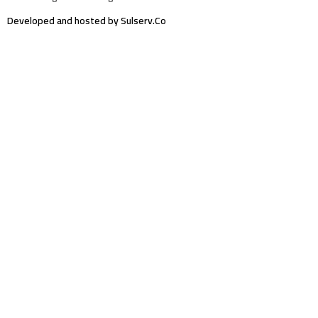
Developed and hosted by Sulserv.Co
Sign In
The password must have a minimum of 8
characters of numbers and letters, contain at least 1 capital letter
Email Address
Your Phone
I want to sign up as instructor
Delete file
Are you sure you want to delete this file?
Cancel
Delete