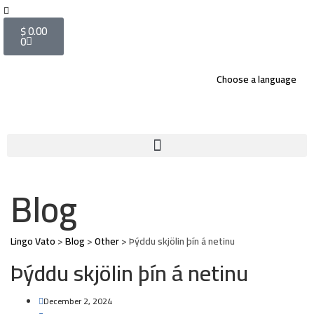
$
0.00
0
Choose a language
Blog
Lingo Vato
>
Blog
>
Other
>
Þýddu skjölin þín á netinu
Þýddu skjölin þín á netinu
December 2, 2024