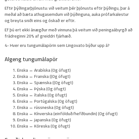
Eftir þýðingarþjónustu
: við veitum þér þjónustu eftir þýðingu, þar á
meðal að bæta athugasemdum við þýðinguna, auka prófarkalestur
og breyta sniði eins og óskað er eftir.
Ef þú ert ekki ánægður með vinnuna þá veitum við
peningaábyrgð
að
frádreginni 20% af greiddri fjárhæð.
4-
Hver eru tungumálapörin sem Lingovato býður upp á?
Algeng tungumálapör
Enska ↔ Arabíska (Og öfugt)
Enska ↔ Franska ((Og öfugt)
Enska ↔ Spænska ((Og öfugt)
Enska ↔ Þýska (Og öfugt)
Enska ↔ ítalska (Og öfugt)
Enska ↔ Portúgalska (Og öfugt)
Enska ↔ rússneska (Og öfugt)
Enska ↔ Kínverska (einfölduð/hefðbundin) (Og öfugt)
Enska ↔ japanska (Og öfugt)
Enska ↔ Kóreska (Og öfugt)