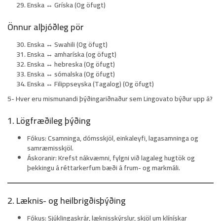
Enska ↔ Gríska (Og öfugt)
Önnur alþjóðleg pör
Enska ↔ Swahili (Og öfugt)
Enska ↔ amharíska (og öfugt)
Enska ↔ hebreska (Og öfugt)
Enska ↔ sómalska (Og öfugt)
Enska ↔ Filippseyska (Tagalog) (Og öfugt)
5- Hver eru mismunandi þýðingariðnaður sem Lingovato býður upp á?
1. Lögfræðileg þýðing
Fókus:
Csamninga, dómsskjöl, einkaleyfi, lagasamninga og
samræmisskjöl.
Áskoranir:
Krefst nákvæmni, fylgni við lagaleg hugtök og
þekkingu á réttarkerfum bæði á frum- og markmáli.
2. Læknis- og heilbrigðisþýðing
Fókus:
Sjúklingaskrár, læknisskýrslur, skjöl um klínískar