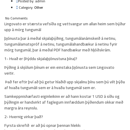
Posted by:
admin
Category:
Other
No Comments
Lingovato
er stærsta vefsíða og vettvangur um allan heim sem býður
upp á mörg tungumál
þjónusta þar á meðal skjalaþýðing, tungumálanámskeið á netinu,
tungumálamatspróf á netinu, tungumálahandbækur á netinu fyrir
mörg tungumál, þar á meðal PDF handbækur með hljóðskrám.
1-
Hvað er (Þýddu skjalaþjónustuna þína)?
Þýðing á skjölum þínum er ein einstaka þjónusta sem Lingovato
veitir.
Það fer eftir því að þú getur hlaðið upp skjalinu þínu sem þú vilt þýða
af hvaða tungumáli sem er á hvaða tungumál sem er.
Samkeppnishæfasti eiginleikinn er að hann kostar
1 USD á síðu
og
þýðingin er handvirkt af faglegum innfæddum þýðendum okkar með
margra ára reynslu.
2-
Hvernig virkar það?
Fyrsta skrefið
er að þú opnar þennan hlekk: