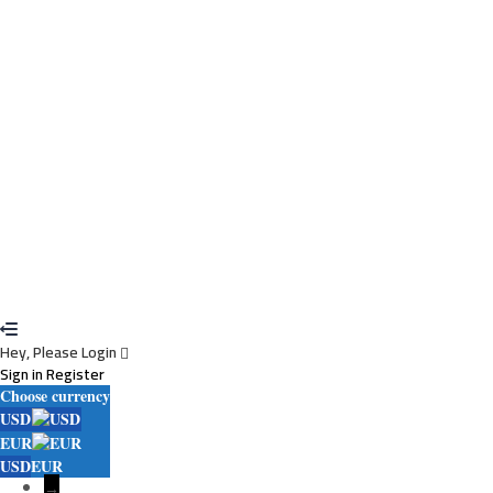
I agree with storage and handling of my data by this website.
Privacy
Policy
Remember me
Sign In
Sign Up
Restore password
Send reset link
Password reset link sent
to your email
Close
Your application is sent
We'll send you an email as soon as your application
is approved.
Go to Profile
No account?
Sign Up
Sign In
Lost Password?
Hey, Please Login
Sign in
Register
Choose currency
USD
EUR
USD
EUR
→