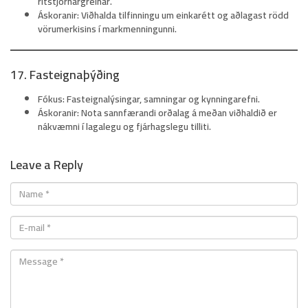
ritstjórnargreinar.
Áskoranir:
Viðhalda tilfinningu um einkarétt og aðlagast rödd
vörumerkisins í markmenningunni.
17. Fasteignaþýðing
Fókus:
Fasteignalýsingar, samningar og kynningarefni.
Áskoranir:
Nota sannfærandi orðalag á meðan viðhaldið er
nákvæmni í lagalegu og fjárhagslegu tilliti.
Leave a Reply