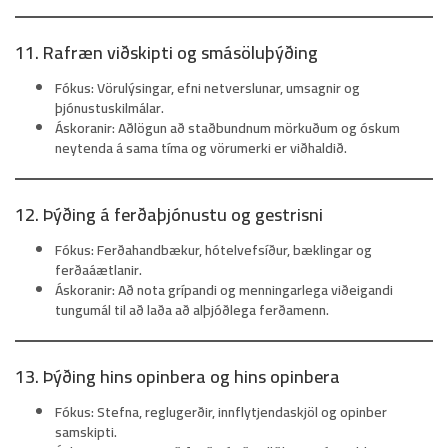
11. Rafræn viðskipti og smásöluþýðing
Fókus:
Vörulýsingar, efni netverslunar, umsagnir og
þjónustuskilmálar.
Áskoranir:
Aðlögun að staðbundnum mörkuðum og óskum
neytenda á sama tíma og vörumerki er viðhaldið.
12. Þýðing á ferðaþjónustu og gestrisni
Fókus:
Ferðahandbækur, hótelvefsíður, bæklingar og
ferðaáætlanir.
Áskoranir:
Að nota grípandi og menningarlega viðeigandi
tungumál til að laða að alþjóðlega ferðamenn.
13. Þýðing hins opinbera og hins opinbera
Fókus:
Stefna, reglugerðir, innflytjendaskjöl og opinber
samskipti.