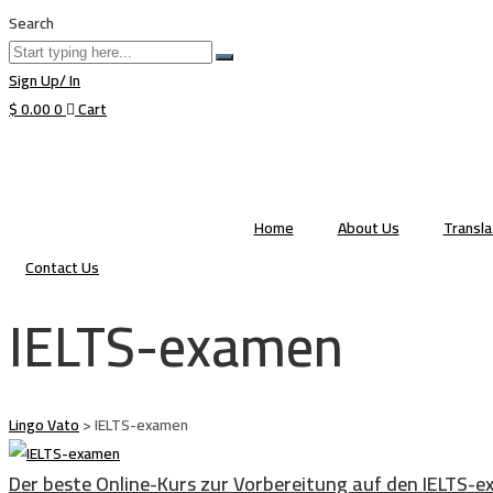
Search
Sign Up/ In
$
0.00
0
Cart
Home
About Us
Transl
Contact Us
IELTS-examen
Lingo Vato
>
IELTS-examen
Der beste Online-Kurs zur Vorbereitung auf den IELTS-