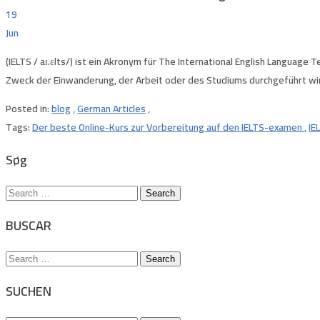
19
Jun
(IELTS / aɪ.ɛlts/) ist ein Akronym für The International English Language
Zweck der Einwanderung, der Arbeit oder des Studiums durchgeführt wird
Posted in:
blog
,
German Articles
,
Tags:
Der beste Online-Kurs zur Vorbereitung auf den IELTS-examen
,
IE
Søg
Search
for:
BUSCAR
Search
for:
SUCHEN