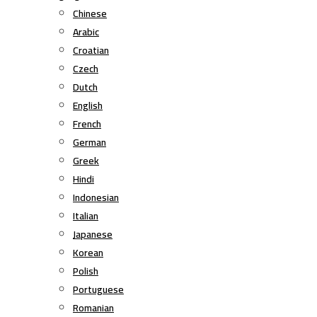
Chinese
Arabic
Croatian
Czech
Dutch
English
French
German
Greek
Hindi
Indonesian
Italian
Japanese
Korean
Polish
Portuguese
Romanian