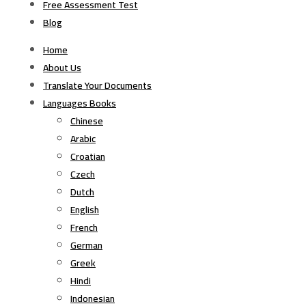
Free Assessment Test
Blog
Home
About Us
Translate Your Documents
Languages Books
Chinese
Arabic
Croatian
Czech
Dutch
English
French
German
Greek
Hindi
Indonesian