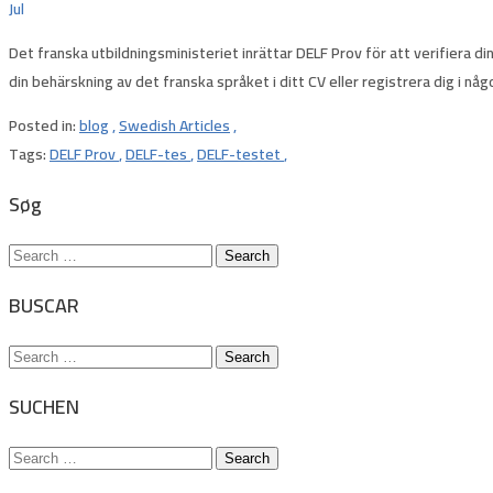
Jul
Det franska utbildningsministeriet inrättar DELF Prov för att verifiera di
din behärskning av det franska språket i ditt CV eller registrera dig i någ
Posted in:
blog
,
Swedish Articles
,
Tags:
DELF Prov
,
DELF-tes
,
DELF-testet
,
Søg
Search
for:
BUSCAR
Search
for:
SUCHEN
Search
for: