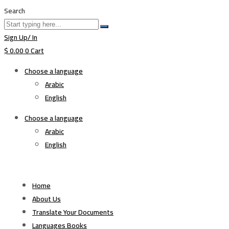
Search
Sign Up/ In
$
0.00
0
Cart
Choose a language
Arabic
English
Choose a language
Arabic
English
Home
About Us
Translate Your Documents
Languages Books