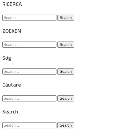
RICERCA
Search
for:
ZOEKEN
Search
for:
Søg
Search
for:
Căutare
Search
for:
Search
Search