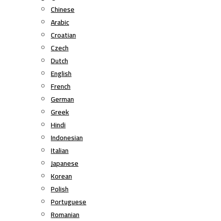
Chinese
Arabic
Croatian
Czech
Dutch
English
French
German
Greek
Hindi
Indonesian
Italian
Japanese
Korean
Polish
Portuguese
Romanian