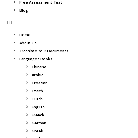
Free Assessment Test
Blog
Home
About Us
Translate Your Documents
Languages Books
Chinese
Arabic
Croatian
Czech
Dutch
English
French
German
Greek