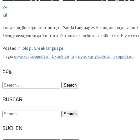
24
Jul
Για να σας βοηθήσουν με αυτό, οι Panda Languages θα σας παράσχουν μια λί
λίγος χρόνος για να φτάσετε στο άπταιστα επίπεδο που επιθυμείτε. Είναι ένα τ
Posted in:
blog
,
Greek language
,
Tags:
αγγλικές εκφράσεις
,
Εκμάθηση της αγγλικής γλώσσας
,
εκφράσεις
,
Søg
Search
for:
BUSCAR
Search
for:
SUCHEN