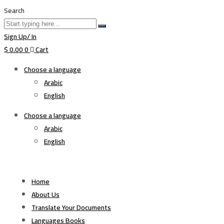
Search
Sign Up/ In
$
0.00
0
Cart
Choose a language
Arabic
English
Choose a language
Arabic
English
Home
About Us
Translate Your Documents
Languages Books