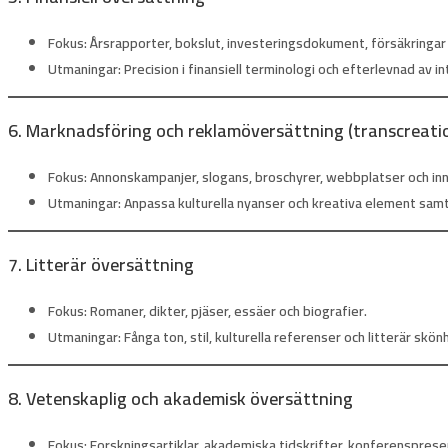
Fokus:
Årsrapporter, bokslut, investeringsdokument, försäkringar
Utmaningar:
Precision i finansiell terminologi och efterlevnad av i
6. Marknadsföring och reklamöversättning (transcreati
Fokus:
Annonskampanjer, slogans, broschyrer, webbplatser och inne
Utmaningar:
Anpassa kulturella nyanser och kreativa element samt
7. Litterär översättning
Fokus:
Romaner, dikter, pjäser, essäer och biografier.
Utmaningar:
Fånga ton, stil, kulturella referenser och litterär skönh
8. Vetenskaplig och akademisk översättning
Fokus:
Forskningsartiklar, akademiska tidskrifter, konferensprese