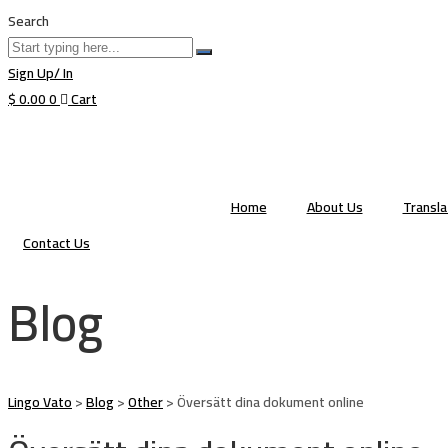
Search
Sign Up/ In
$
0.00
0
Cart
Home
About Us
Transl
Contact Us
Blog
Lingo Vato
>
Blog
>
Other
>
Översätt dina dokument online