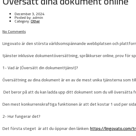
Översätt dina dokument online
December 3, 2024
Posted by:
admin
Category:
Other
No Comments
Lingovato
är den största världsomspännande webbplatsen och plattforme
tjänster inklusive dokumentöversättning, språkkurser online, prov för s
1-
Vad är (Översätt din dokumenttjänst)?
Översättning av dina dokument är en av de mest unika tjänsterna som til
Det beror på att du kan ladda upp ditt dokument som du vill översätta frå
Den mest konkurrenskraftiga funktionen är att det kostar
1 usd per sid
2-
Hur fungerar det?
Det första steget
är att du öppnar den länken:
https://lingovato.com/