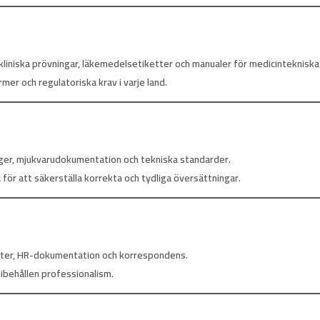
kliniska prövningar, läkemedelsetiketter och manualer för medicintekniska
er och regulatoriska krav i varje land.
oger, mjukvarudokumentation och tekniska standarder.
för att säkerställa korrekta och tydliga översättningar.
rter, HR-dokumentation och korrespondens.
bibehållen professionalism.