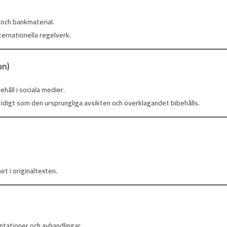
 och bankmaterial.
nternationella regelverk.
on)
håll i sociala medier.
idigt som den ursprungliga avsikten och överklagandet bibehålls.
et i originaltexten.
ntationer och avhandlingar.