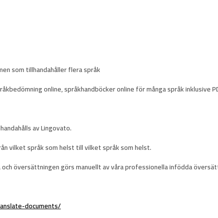
n som tillhandahåller flera språk
pråkbedömning online, språkhandböcker online för många språk inklusive P
lhandahålls av Lingovato.
n vilket språk som helst till vilket språk som helst.
a
och översättningen görs manuellt av våra professionella infödda översä
translate-documents/