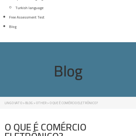
Turkish language
Free Assessment Test
Blog
Blog
LINGO VATO
>
BLOG
>
OTHER
>
O QUE É COMÉRCIO ELETRÔNICO?
O QUE É COMÉRCIO