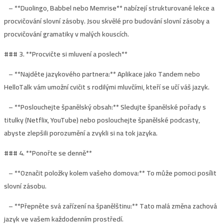
– **Duolingo, Babbel nebo Memrise** nabízejí strukturované lekce a
procvičování slovní zásoby. Jsou skvělé pro budování slovní zásoby a
procvičování gramatiky v malých kouscích.
### 3. **
Procvičte si mluvení a poslech
**
– **Najděte jazykového partnera:** Aplikace jako Tandem nebo
HelloTalk vám umožní cvičit s rodilými mluvčími, kteří se učí váš jazyk.
– **Poslouchejte španělský obsah:** Sledujte španělské pořady s
titulky (Netflix, YouTube) nebo poslouchejte španělské podcasty,
abyste zlepšili porozumění a zvykli si na tok jazyka.
### 4. **
Ponořte se denně
**
– **Označit položky kolem vašeho domova:** To může pomoci posílit
slovní zásobu.
– **Přepněte svá zařízení na španělštinu:** Tato malá změna zachová
jazyk ve vašem každodenním prostředí.