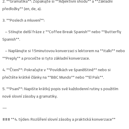
2. **Gramatika**: Zopakujte si **Adjektivní shodu** a **Základní
předložky** (en, de, a).
3. **Poslech a mluvení**:
– Stínujte delší fráze z **Coffee Break Spanish** nebo **Butterfly
Spanish**.
– Naplánujte si 15minutovou konverzaci s lektorem na **italki** nebo
**Preply** a procvičte si tyto základní konverzace.
4. **Čtení**: Pokračujte v **Povídkách ve španělštině** nebo si
přečtěte krátké články na **BBC Mundo** nebo **El País**.
5. **Psaní**: Napište krátký popis své každodenní rutiny s použitím
nové slovní zásoby a gramatiky.
—
### **
4. týden: Rozšíření slovní zásoby a praktická konverzace**