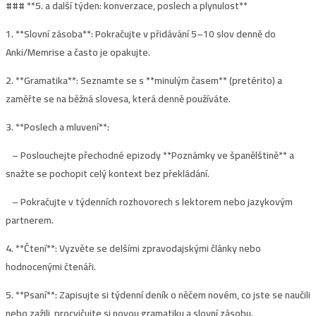
### **
5. a další týden: konverzace, poslech a plynulost**
1. **Slovní zásoba**: Pokračujte v přidávání 5–10 slov denně do
Anki/Memrise a často je opakujte.
2. **Gramatika**: Seznamte se s **minulým časem** (pretérito) a
zaměřte se na běžná slovesa, která denně používáte.
3. **Poslech a mluvení**:
– Poslouchejte přechodné epizody **Poznámky ve španělštině** a
snažte se pochopit celý kontext bez překládání.
– Pokračujte v týdenních rozhovorech s lektorem nebo jazykovým
partnerem.
4. **Čtení**: Vyzvěte se delšími zpravodajskými články nebo
hodnocenými čtenáři.
5. **Psaní**: Zapisujte si týdenní deník o něčem novém, co jste se naučili
nebo zažili, procvičujte si novou gramatiku a slovní zásobu.