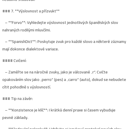
### 7. **
Výslovnost a přízvuk
t**
– **Forvo**: Vyhledejte výslovnost jednotlivých španělských slov
nahraných rodilými mluvčími.
– **SpanishDict**: Poskytuje zvuk pro každé slovo a některé záznamy
mají dokonce dialektové variace.
#### Cvičení:
– Zaměřte se na náročné zvuky, jako je válcované „r“. Cvičte
opakováním slov jako „perro“ (pes) a „carro“ (auto), dokud se nebudete
cítit pohodlně s výslovností.
### Tip na závěr:
– **Konzistence je klíč**: I krátká denní praxe si časem vybuduje
pevné základy.
– **Sledování pokroku**: Udržujte si jazykový protokol nových slov,