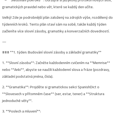
gramatických pravidel nebo vět, které se každý den učíte.
Velký! Zde je podrobnější plán založený na zdrojích výše, rozdělený do
týdenních kroků. Tento plán staví sám na sobě, takže každý týden
začleníte více slovní zásoby, gramatiky a konverzačních dovedností.
—
### **
1. týden: Budování slovní zásoby a základní gramatiky**
1. **Slovní zásoba**: Začněte každodenním cvičením na **Memrise**
nebo **Anki**, abyste se naučili každodenní slova a fráze (pozdravy,
základní podstatná jména, čísla).
2. **Gramatika**: Projděte si gramatickou sekci SpanishDict o
**Slovesech v přítomném čase** (ser, estar, tener) a **Struktura
jednoduché věty**.
3. **Poslech a mluvení**: