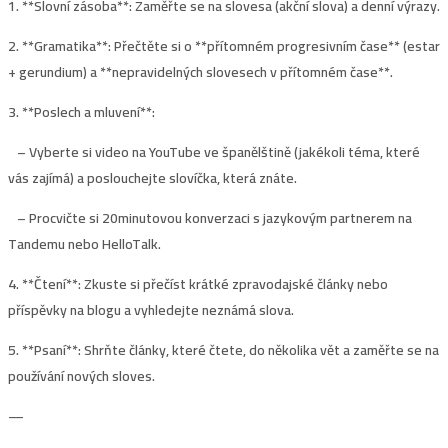
1. **Slovní zásoba**: Zaměřte se na slovesa (akční slova) a denní výrazy.
2. **Gramatika**: Přečtěte si o **přítomném progresivním čase** (estar
+ gerundium) a **nepravidelných slovesech v přítomném čase**.
3. **Poslech a mluvení**:
– Vyberte si video na YouTube ve španělštině (jakékoli téma, které
vás zajímá) a poslouchejte slovíčka, která znáte.
– Procvičte si 20minutovou konverzaci s jazykovým partnerem na
Tandemu nebo HelloTalk.
4. **Čtení**: Zkuste si přečíst krátké zpravodajské články nebo
příspěvky na blogu a vyhledejte neznámá slova.
5. **Psaní**: Shrňte články, které čtete, do několika vět a zaměřte se na
používání nových sloves.
—