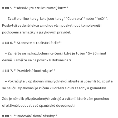
### 5. **
Absolvujte strukturovaný kurz
**
– Zvažte online kurzy, jako jsou kurzy **Coursera** nebo **edX**.
Poskytují vedené lekce a mohou vám poskytnout komplexnější
pochopení gramatiky a jazykových pravidel.
### 6. **
Stanovte si realistické cíle
**
– Zaměřte se na každodenní cvičení, i když je to jen 15–30 minut
denně. Zaměřte se na pokrok k dokonalosti.
### 7. **
Pravidelně kontrolujte
**
– Pokračujte v opakování minulých lekcí, abyste si upevnili to, co jste
se naučili. Opakování je klíčem k udržení slovní zásoby a gramatiky.
Zde je několik přizpůsobených zdrojů a cvičení, které vám pomohou
efektivně budovat své španělské dovednosti:
### 1. **
Budování slovní zásoby*
*