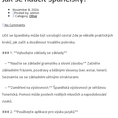
November 8, 2024
Posted by:
admin
Category:
Other
No Comments
Učit se španělsky může být vzrušující cesta! Zde je několik praktických
kroků, jak začít a dosáhnout trvalého pokroku:
### 1. **
Vybudujte základy se základy
**
– **Naučte se základní gramatiku a slovní zásobu:** Začněte
základními frázemi, pozdravy a běžnými slovesy (ser, estar, tener).
Seznamte se se základními větnými strukturami.
– **Zaměření na výslovnost:** Španělská výslovnost je většinou
fonetická. Pomoci může poslech rodilých mluvčích a napodobování
zvuků.
### 2. **
Používejte aplikace pro výuku jazyků
**