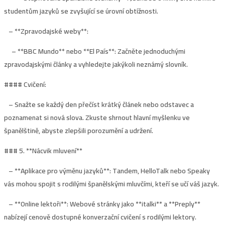
studentům jazyků se zvyšující se úrovní obtížnosti.
– **Zpravodajské weby**:
– **BBC Mundo** nebo **El País**: Začněte jednoduchými
zpravodajskými články a vyhledejte jakýkoli neznámý slovník.
#### Cvičení:
– Snažte se každý den přečíst krátký článek nebo odstavec a
poznamenat si nová slova. Zkuste shrnout hlavní myšlenku ve
španělštině, abyste zlepšili porozumění a udržení.
### 5. **
Nácvik mluvení
**
– **Aplikace pro výměnu jazyků**: Tandem, HelloTalk nebo Speaky
vás mohou spojit s rodilými španělskými mluvčími, kteří se učí váš jazyk.
– **Online lektoři**: Webové stránky jako **italki** a **Preply**
nabízejí cenově dostupné konverzační cvičení s rodilými lektory.