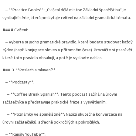
– **Practice Books**: „Cvičení dělá mistra: Základní španělština“ je
vynikající série, která poskytuje cvičení na základní gramatická témata.
####
Cvičení
:
– Vyberte si jedno gramatické pravidlo, které budete studovat každý
týden (např. konjugace sloves v přítomném čase). Procvičte si psaní vět,
které toto pravidlo obsahují, a poté je vyslovte nahlas.
### 3. **
Poslech a mluvení
**
– **Podcasty**:
– **Coffee Break Spanish**: Tento podcast začíná na úrovni
začátečníka a představuje praktické fráze s vysvětlením.
– **Poznámky ve španělštině**: Nabízí skutečné konverzace na
úrovni začátečníků, středně pokročilých a pokročilých.
– **Kanály YouTube**: