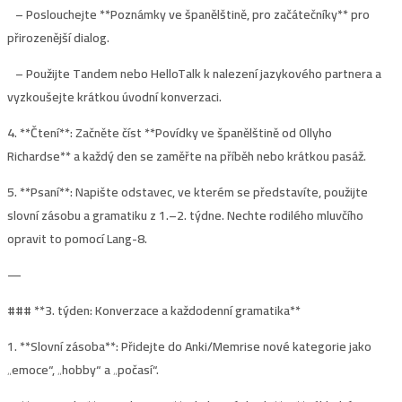
– Poslouchejte **Poznámky ve španělštině, pro začátečníky** pro
přirozenější dialog.
– Použijte Tandem nebo HelloTalk k nalezení jazykového partnera a
vyzkoušejte krátkou úvodní konverzaci.
4. **Čtení**: Začněte číst **Povídky ve španělštině od Ollyho
Richardse** a každý den se zaměřte na příběh nebo krátkou pasáž.
5. **Psaní**: Napište odstavec, ve kterém se představíte, použijte
slovní zásobu a gramatiku z 1.–2. týdne. Nechte rodilého mluvčího
opravit to pomocí Lang-8.
—
### **
3. týden: Konverzace a každodenní gramatika**
1. **Slovní zásoba**: Přidejte do Anki/Memrise nové kategorie jako
„emoce“, „hobby“ a „počasí“.