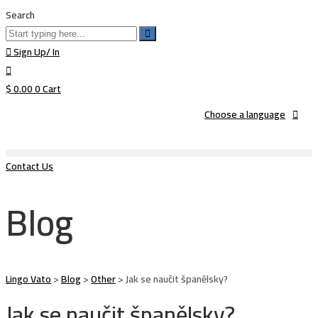
Search
Sign Up/ In
$
0.00
0
Cart
Choose a language
Contact Us
Blog
Lingo Vato
>
Blog
>
Other
>
Jak se naučit španělsky?
Jak se naučit španělsky?