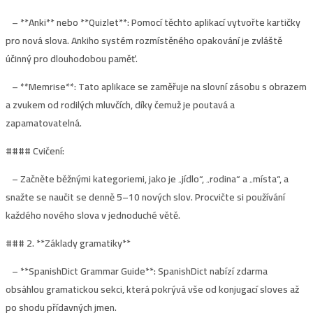
– **Anki** nebo **Quizlet**: Pomocí těchto aplikací vytvořte kartičky
pro nová slova. Ankiho systém rozmístěného opakování je zvláště
účinný pro dlouhodobou paměť.
– **Memrise**: Tato aplikace se zaměřuje na slovní zásobu s obrazem
a zvukem od rodilých mluvčích, díky čemuž je poutavá a
zapamatovatelná.
####
Cvičení
:
– Začněte běžnými kategoriemi, jako je „jídlo“, „rodina“ a „místa“, a
snažte se naučit se denně 5–10 nových slov. Procvičte si používání
každého nového slova v jednoduché větě.
### 2. **
Základy gramatiky
**
– **SpanishDict Grammar Guide**: SpanishDict nabízí zdarma
obsáhlou gramatickou sekci, která pokrývá vše od konjugací sloves až
po shodu přídavných jmen.