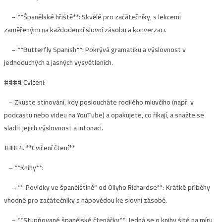
– **Španělské hřiště**: Skvělé pro začátečníky, s lekcemi
zaměřenými na každodenní slovní zásobu a konverzaci.
– **Butterfly Spanish**: Pokrývá gramatiku a výslovnost v
jednoduchých a jasných vysvětleních.
#### Cvičení:
– Zkuste stínování, kdy posloucháte rodilého mluvčího (např. v
podcastu nebo videu na YouTube) a opakujete, co říkají, a snažte se
sladit jejich výslovnost a intonaci.
### 4. **
Cvičení čtení
**
– **Knihy**:
– **„Povídky ve španělštině“ od Ollyho Richardse**: Krátké příběhy
vhodné pro začátečníky s nápovědou ke slovní zásobě.
– **Stupňované španělské čtenářky**: Jedná se o knihy šité na míru