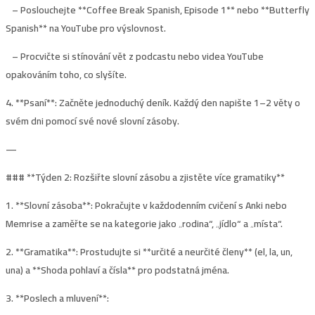
– Poslouchejte **Coffee Break Spanish, Episode 1** nebo **Butterfly
Spanish** na YouTube pro výslovnost.
– Procvičte si stínování vět z podcastu nebo videa YouTube
opakováním toho, co slyšíte.
4. **Psaní**: Začněte jednoduchý deník. Každý den napište 1–2 věty o
svém dni pomocí své nové slovní zásoby.
—
### **
Týden 2: Rozšiřte slovní zásobu a zjistěte více gramatiky**
1. **Slovní zásoba**: Pokračujte v každodenním cvičení s Anki nebo
Memrise a zaměřte se na kategorie jako „rodina“, „jídlo“ a „místa“.
2. **Gramatika**: Prostudujte si **určité a neurčité členy** (el, la, un,
una) a **Shoda pohlaví a čísla** pro podstatná jména.
3. **Poslech a mluvení**: