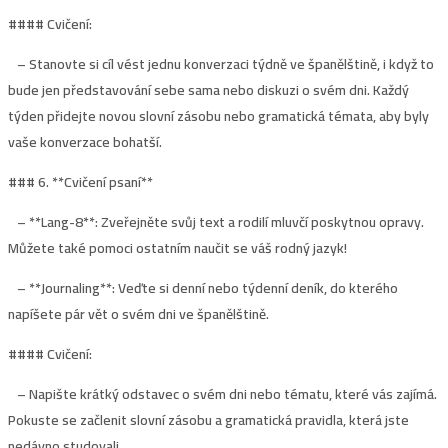
#### Cvičení:
– Stanovte si cíl vést jednu konverzaci týdně ve španělštině, i když to
bude jen představování sebe sama nebo diskuzi o svém dni. Každý
týden přidejte novou slovní zásobu nebo gramatická témata, aby byly
vaše konverzace bohatší.
### 6. **
Cvičení psaní
**
– **Lang-8**: Zveřejněte svůj text a rodilí mluvčí poskytnou opravy.
Můžete také pomoci ostatním naučit se váš rodný jazyk!
– **Journaling**: Veďte si denní nebo týdenní deník, do kterého
napíšete pár vět o svém dni ve španělštině.
#### Cvičení:
– Napište krátký odstavec o svém dni nebo tématu, které vás zajímá.
Pokuste se začlenit slovní zásobu a gramatická pravidla, která jste
nedávno studovali.