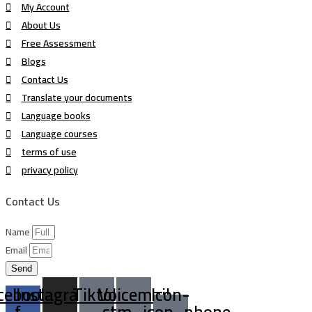
My Account
About Us
Free Assessment
Blogs
Contact Us
Translate your documents
Language books
Language courses
terms of use
privacy policy
Contact Us
Name
Email
Send
cebook-
Instagram
Tiktok
Voicemail
Icon-
f
stm_icon_phone-