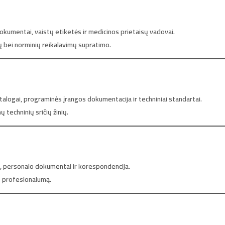
 dokumentai, vaistų etiketės ir medicinos prietaisų vadovai.
nų bei norminių reikalavimų supratimo.
talogai, programinės įrangos dokumentacija ir techniniai standartai.
ų techninių sričių žinių.
s, personalo dokumentai ir korespondencija.
nt profesionalumą.