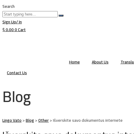
Search
Sign Up/ In
$
0.00
0
Cart
Home
About Us
Transl
Contact Us
Blog
Lingo Vato
>
Blog
>
Other
>
Išverskite savo dokumentus internete