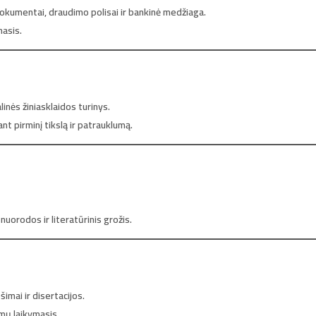
okumentai, draudimo polisai ir bankinė medžiaga.
masis.
inės žiniasklaidos turinys.
nt pirminį tikslą ir patrauklumą.
nuorodos ir literatūrinis grožis.
imai ir disertacijos.
mų laikymasis.