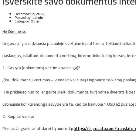
Išverskite savo dokumentus int
December 2, 2024
Posted by:
admin
Category:
Other
No Comments
Lingovato
yra didžiausia pasaulyje svetainė ir platforma, teikianti kelias 
paslaugas, įskaitant dokumentų vertimą, internetinius kalbų kursus, inter
1-
Kas yra (dokumentų vertimo paslauga)?
Jūsų dokumentų vertimas – viena unikaliausių Lingovato teikiamų pasla
Tai priklauso nuo to, ar galite įkelti dokumentą, kurį norite išversti iš bet
Labiausiai konkurencinga savybė yra ta, kad tai kainuoja
1 USD už puslapį
o
2-
Kaip tai veikia?
Pirmas žingsnis
ar atidarei tą nuorodą:
https://lingovato.com/translate