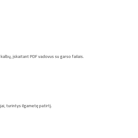
kalbų, įskaitant PDF vadovus su garso failais.
i, turintys ilgametę patirtį.