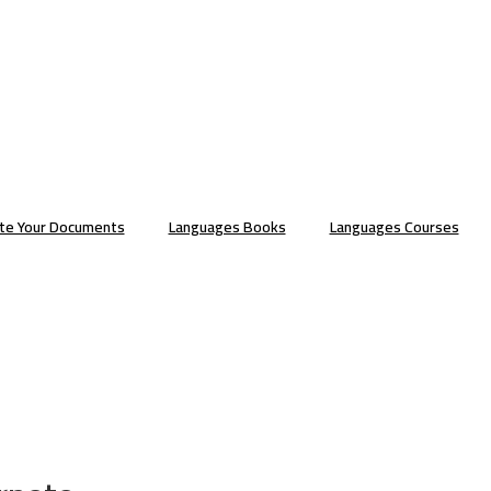
ate Your Documents
Languages Books
Languages Courses