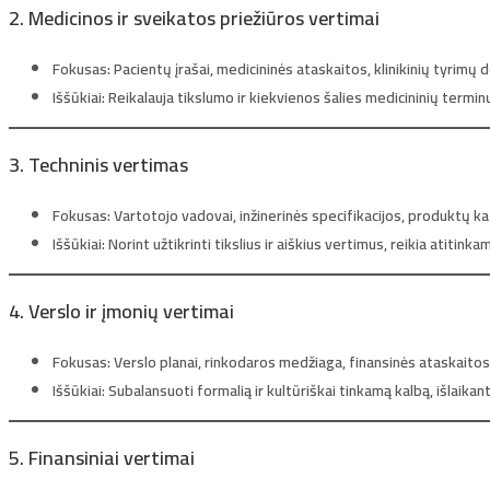
2. Medicinos ir sveikatos priežiūros vertimai
Fokusas:
Pacientų įrašai, medicininės ataskaitos, klinikinių tyrimų
Iššūkiai:
Reikalauja tikslumo ir kiekvienos šalies medicininių termi
3. Techninis vertimas
Fokusas:
Vartotojo vadovai, inžinerinės specifikacijos, produktų ka
Iššūkiai:
Norint užtikrinti tikslius ir aiškius vertimus, reikia atitinkam
4. Verslo ir įmonių vertimai
Fokusas:
Verslo planai, rinkodaros medžiaga, finansinės ataskaito
Iššūkiai:
Subalansuoti formalią ir kultūriškai tinkamą kalbą, išlaika
5. Finansiniai vertimai