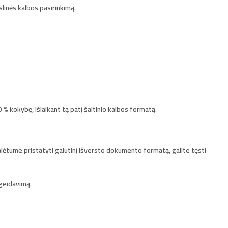
slinės kalbos pasirinkimą.
 % kokybę, išlaikant tą patį šaltinio kalbos formatą.
galėtume pristatyti galutinį išversto dokumento formatą, galite tęsti
ageidavimą.