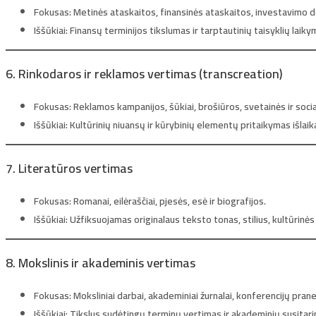
Fokusas:
Metinės ataskaitos, finansinės ataskaitos, investavimo d
Iššūkiai:
Finansų terminijos tikslumas ir tarptautinių taisyklių laiky
6. Rinkodaros ir reklamos vertimas (transcreation)
Fokusas:
Reklamos kampanijos, šūkiai, brošiūros, svetainės ir social
Iššūkiai:
Kultūrinių niuansų ir kūrybinių elementų pritaikymas išlaika
7. Literatūros vertimas
Fokusas:
Romanai, eilėraščiai, pjesės, esė ir biografijos.
Iššūkiai:
Užfiksuojamas originalaus teksto tonas, stilius, kultūrinės 
8. Mokslinis ir akademinis vertimas
Fokusas:
Moksliniai darbai, akademiniai žurnalai, konferencijų praneš
Iššūkiai:
Tikslus sudėtingų terminų vertimas ir akademinių susitari