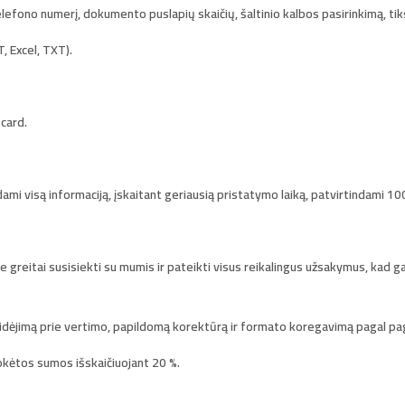
elefono numerį, dokumento puslapių skaičių, šaltinio kalbos pasirinkimą, tik
, Excel, TXT).
tcard.
ami visą informaciją, įskaitant geriausią pristatymo laiką, patvirtindami 100
te greitai susisiekti su mumis ir pateikti visus reikalingus užsakymus, kad 
ridėjimą prie vertimo, papildomą korektūrą ir formato koregavimą pagal p
okėtos sumos išskaičiuojant 20 %.