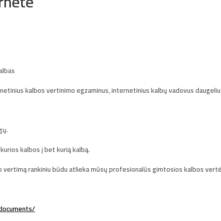
ernete
kalbas
netinius kalbos vertinimo egzaminus, internetinius kalbų vadovus daugeliu 
ugų.
 kurios kalbos į bet kurią kalbą.
 vertimą rankiniu būdu atlieka mūsų profesionalūs gimtosios kalbos vertėja
-documents/