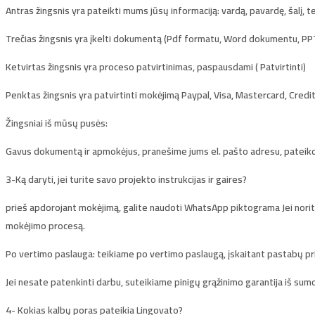
Antras žingsnis
yra pateikti mums jūsų informaciją: vardą, pavardę, šalį, t
Trečias žingsnis
yra įkelti dokumentą (Pdf formatu, Word dokumentu, PPT
Ketvirtas žingsnis
yra proceso patvirtinimas, paspausdami ( Patvirtinti)
Penktas žingsnis
yra patvirtinti mokėjimą Paypal, Visa, Mastercard, Credi
Žingsniai iš mūsų pusės:
Gavus dokumentą ir apmokėjus
, pranešime jums el. pašto adresu, pateikd
3-Ką daryti, jei turite savo projekto instrukcijas ir gaires?
prieš apdorojant mokėjimą, galite naudoti
WhatsApp piktograma
Jei nori
mokėjimo procesą.
Po vertimo paslauga
: teikiame po vertimo paslaugą, įskaitant pastabų p
Jei nesate patenkinti darbu, suteikiame
pinigų grąžinimo garantija
iš sum
4-
Kokias kalbų poras pateikia Lingovato?