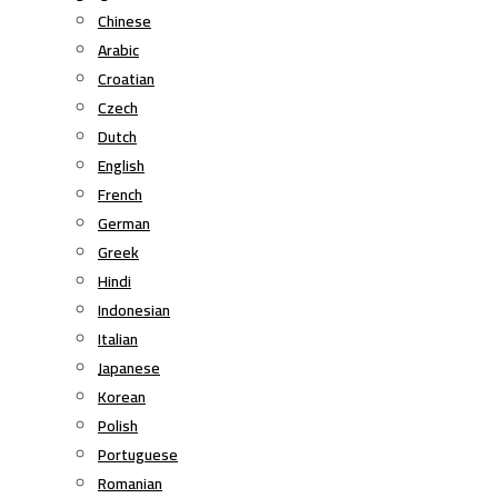
Chinese
Arabic
Croatian
Czech
Dutch
English
French
German
Greek
Hindi
Indonesian
Italian
Japanese
Korean
Polish
Portuguese
Romanian