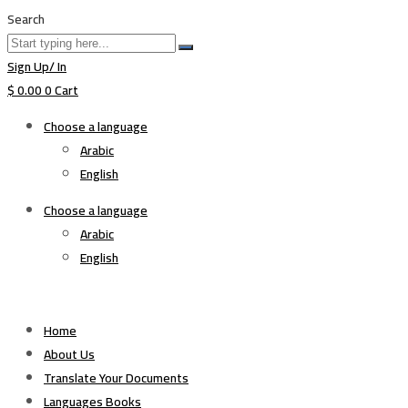
Search
Sign Up/ In
$
0.00
0
Cart
Choose a language
Arabic
English
Choose a language
Arabic
English
Home
About Us
Translate Your Documents
Languages Books