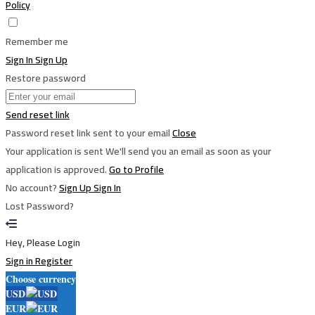
Policy
Remember me
Sign In
Sign Up
Restore password
Send reset link
Password reset link sent
to your email
Close
Your application is sent
We'll send you an email as soon as your
application is approved.
Go to Profile
No account?
Sign Up
Sign In
Lost Password?
Hey, Please Login
Sign in
Register
Choose currency
USD
EUR