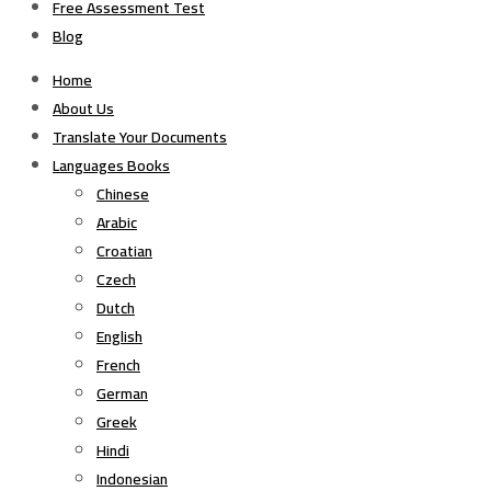
Free Assessment Test
Blog
Home
About Us
Translate Your Documents
Languages Books
Chinese
Arabic
Croatian
Czech
Dutch
English
French
German
Greek
Hindi
Indonesian