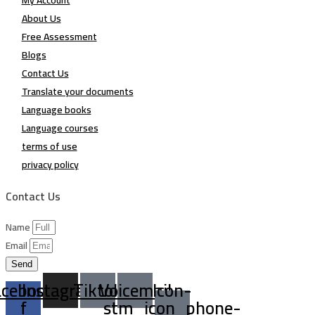
My Account
About Us
Free Assessment
Blogs
Contact Us
Translate your documents
Language books
Language courses
terms of use
privacy policy
Contact Us
Name
Email
Send
acebook-
Instagram
Tiktok
Voicemail
Icon-
f
stm_icon_phone-