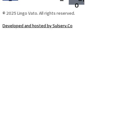
o
© 2025 Lingo Vato. All rights reserved.
Developed and hosted by Sulserv.Co
Sign In
The password must have a minimum of
8 characters of numbers and letters, contain at least 1 capital letter
Email Address
Your Phone
I want to sign up as instructor