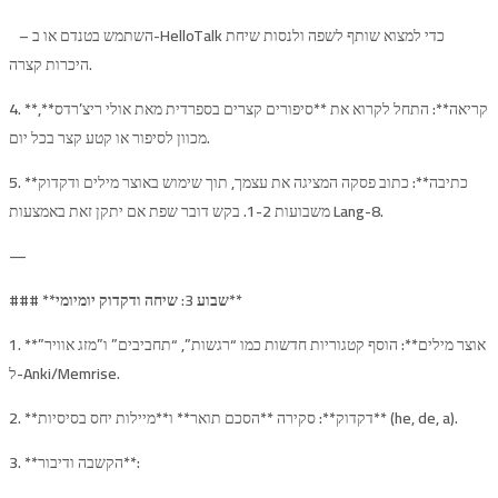
– השתמש בטנדם או ב-HelloTalk כדי למצוא שותף לשפה ולנסות שיחת
היכרות קצרה.
4. **קריאה**: התחל לקרוא את **סיפורים קצרים בספרדית מאת אולי ריצ’רדס**,
מכוון לסיפור או קטע קצר בכל יום.
5. **כתיבה**: כתוב פסקה המציגה את עצמך, תוך שימוש באוצר מילים ודקדוק
משבועות 1-2. בקש דובר שפת אם יתקן זאת באמצעות Lang-8.
—
שבוע 3: שיחה ודקדוק יומיומי**
### **
1. **אוצר מילים**: הוסף קטגוריות חדשות כמו “רגשות”, “תחביבים” ו”מזג אוויר”
ל-Anki/Memrise.
2. **דקדוק**: סקירה **הסכם תואר** ו**מיילות יחס בסיסיות** (he, de, a).
3. **הקשבה ודיבור**: