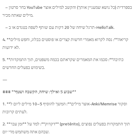
– בחר סרטון YouTube בספרדית (כל נושא שמעניין אותך) והקשב למילים אוצר
מילים שאתה מכיר.
– תרגל שיחה של 20 דקות עם שותף לשפה בטנדם או ב-HelloTalk.
4. **קריאה**: נסה לקרוא מאמרי חדשות קצרים או פוסטים בבלוג, וחפש מילים
לא ידועות.
5. **כתיבה**: סכמו את המאמרים שקראתם בכמה משפטים, תוך התמקדות
בשימוש בפעלים החדשים.
—
שבוע 5 ואילך: שיחה, הקשבה ושטף**
### **
1. **אוצר מילים**: המשך להוסיף 5–10 מילים ליום ל-Anki/Memrise וסקור
לעתים קרובות.
2. **דקדוק**: למד על **זמן עבר** (pretérito), תוך התמקדות בפעלים נפוצים
שבהם אתה משתמש מדי יום.