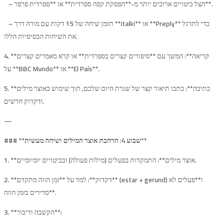
– הצל ביטויים ארוכים יותר מ-**הפסקת קפה ספרדית** או **ספרדית פרפר**.
– תזמן שיחה של 15 דקות עם מורה דרך **italki** או **Preply** כדי לתרגל
את השיחות הבסיסיות הללו.
4. **קריאה**: המשך עם **סיפורים קצרים בספרדית** או קרא מאמרים קצרים
על **BBC Mundo** או **El País**.
5. **כתיבה**: כתבו תיאור קצר של שגרת היום שלכם, תוך שימוש באוצר מילים
ודקדוק חדשים.
—
שבוע 4: הרחבת אוצר המילים ושיחה מעשית**
### **
1. **אוצר מילים**: התמקדות בפעלים (מילות פעולה) ובביטויים יומיומיים.
2. **דקדוק**: למד על **זמן הווה מתקדם** (estar + gerund) ו**פעלים לא
סדירים בזמן הווה**.
3. **הקשבה ודיבור**: