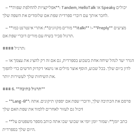
– **אפליקציות להחלפת שפות**: Tandem, HelloTalk או Speaky יכולים
לחבר אותך עם דוברי ספרדית שפת אם שלומדים את השפה שלך.
– **מורים מקוונים**: אתרי אינטרנט כמו **italki** ו-**Preply** מציעים
תרגול סביר בשיח עם מורים דוברי שפת אם.
#### תרגיל:
– הגדר יעד לנהל שיחה אחת בשבוע בספרדית, גם אם זה רק להציג את עצמך או
לדון ביום שלך. בכל שבוע, הוסף אוצר מילים או נושאי דקדוק חדשים כדי להפוך
את השיחות שלך לעשירות יותר.
**
תרגול כתיבה
### 6. **
– **Lang-8**: פרסם את הכתיבה שלך, ודוברי שפת אם יספקו תיקונים. אתה
יכול גם לעזור לאחרים ללמוד את שפת האם שלך!
– **כתב יומן**: שמור יומן יומי או שבועי שבו אתה כותב מספר משפטים על
היום שלך בספרדית.