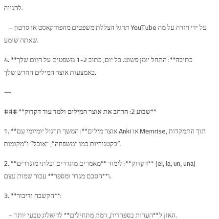
להגייה.
– תרגל הצללת משפטים מהפודקאסט או סרטון YouTube על ידי חזרה על מה
שאתה שומע.
4. **כתיבה**: התחל יומן פשוט. כל יום, כתוב 1-2 משפטים על היום שלך
באמצעות אוצר המילים החדש שלך.
—
שבוע 2: הרחב את אוצר המילים ולמד עוד דקדוק**
### **
1. **אוצר מילים**: המשך תרגול יומיומי עם Anki או Memrise, תוך התמקדות
בקטגוריות כמו “משפחה”, “אוכל” ו”מקומות”.
2. **דקדוק**: לימוד **מאמרים מוגדרים ובלתי מוגדרים** (el, la, un, una)
ו**הסכם מגדר ומספר** עבור שמות עצם.
3. **הקשבה ודיבור**:
– האזן ל**הערות בספרדית, רמת מתחילים** לדיאלוג טבעי יותר.