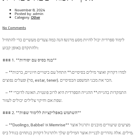
November 8, 2024
Posted by:
admin
Category:
Other
No Comments
לימוד ספרדית יכול להיות מסע מרגש! הנה כמה צעדים מעשיים כדי להתחיל
ולהתקדם באופן קבוע:
**
בנה בסיס עם יסודות
### 1. **
– **למדו דקדוק ואוצר מילים בסיסיים:** התחל עם ביטויים חיוניים, ברכות
ופעלים נפוצים (סר, estar, tener). הכר את מבני המשפט הבסיסיים.
– ** התמקדות בהגייה:** ההגייה הספרדית היא לרוב פונטית. האזנה לדוברי
שפת אם וחיקוי צלילים יכולים לעזור.
**
השתמש באפליקציות ללימוד שפות
### 2. **
– **Duolingo, Babbel או Memrise** מציעים שיעורים מובנים ותרגול אוצר
מילים. אלה נהדרים לבניית אוצר המילים שלך ולתרגול דקדוק בנתחים בגודל ביס.