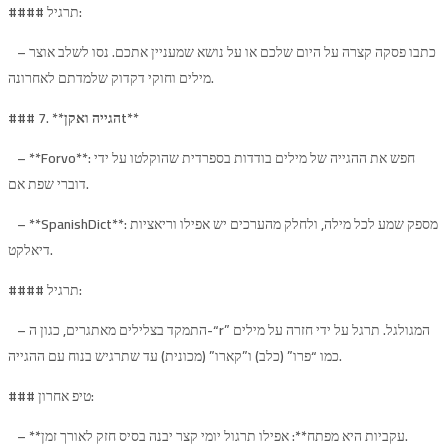
#### תרגיל:
– כתבו פסקה קצרה על היום שלכם או על נושא שמעניין אתכם. נסו לשלב אוצר
מילים וחוקי דקדוק שלמדתם לאחרונה.
t**
הגייה ואקן
### 7. **
– **Forvo**: חפש את ההגייה של מילים בודדות בספרדית שהוקלטו על ידי
דוברי שפת אם.
– **SpanishDict**: מספק שמע לכל מילה, ולחלק מהערכים יש אפילו וריאציות
דיאלקט.
#### תרגיל:
– התמקד בצלילים מאתגרים, כגון ה-“r” המגולגל. תרגל על ​​ידי חזרה על מילים
כמו “פרו” (כלב) ו”קארו” (מכונית) עד שתרגיש בנוח עם ההגייה.
### טיפ אחרון:
– **עקביות היא מפתח**: אפילו תרגול יומי קצר יבנה בסיס חזק לאורך זמן.