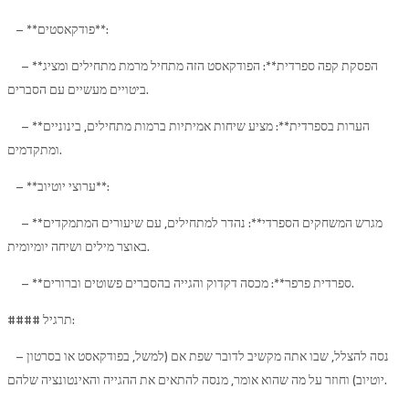
– **פודקאסטים**:
– **הפסקת קפה ספרדית**: הפודקאסט הזה מתחיל מרמת מתחילים ומציג
ביטויים מעשיים עם הסברים.
– **הערות בספרדית**: מציע שיחות אמיתיות ברמות מתחילים, בינוניים
ומתקדמים.
– **ערוצי יוטיוב**:
– **מגרש המשחקים הספרדי**: נהדר למתחילים, עם שיעורים המתמקדים
באוצר מילים ושיחה יומיומית.
– **ספרדית פרפר**: מכסה דקדוק והגייה בהסברים פשוטים וברורים.
#### תרגיל:
– נסה להצלל, שבו אתה מקשיב לדובר שפת אם (למשל, בפודקאסט או בסרטון
יוטיוב) וחוזר על מה שהוא אומר, מנסה להתאים את ההגייה והאינטונציה שלהם.