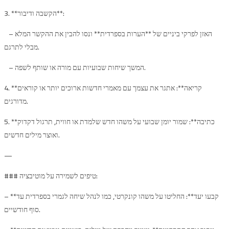
3. **הקשבה ודיבור**:
– האזן לפרקי ביניים של **הערות בספרדית** ונסו להבין את ההקשר המלא
מבלי לתרגם.
– המשך שיחות שבועיות עם מורה או שותף לשפה.
4. **קריאה**: אתגר את עצמך עם מאמרי חדשות ארוכים יותר או קוראים
מדורגים.
5. **כתיבה**: שמור יומן שבועי על משהו חדש שלמדת או חווית, תרגול דקדוק
ואוצר מילים חדשים.
—
### טיפים לשמירה על מוטיבציה:
– **קבעו יעד**: החליטו על משהו קונקרטי, כמו לנהל שיחה לגמרי בספרדית עד
סוף חודשיים.