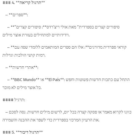
**
תרגול קריאה
### 4. **
– **ספרים**:
– **”סיפורים קצרים בספרדית” מאת אולי ריצ’רדס**: סיפורים קצרים
וידידותיים למתחילים בעזרת אוצר מילים.
– **קוראי ספרדית מדורגים**: אלו הם ספרים המותאמים ללומדי שפה עם
רמות קושי הולכות וגדלות.
– **אתרי חדשות**:
– **BBC Mundo** או **El País**: התחל עם כתבות חדשות פשוטות וחפש
כל אוצר מילים לא מוכר.
#### תרגיל:
– כוונו לקרוא מאמר או פסקה קצרה בכל יום, לרשום מילים חדשות. נסה לסכם
את הרעיון המרכזי בספרדית כדי לשפר את ההבנה והשמירה.
**
תרגול דיבור
### 5. **