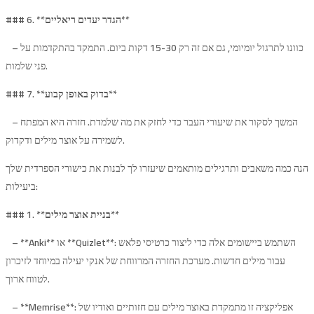
**
הגדר יעדים ריאליים
### 6. **
– כוונו לתרגול יומיומי, גם אם זה רק 15-30 דקות ביום. התמקד בהתקדמות על
פני שלמות.
**
בדוק באופן קבוע
### 7. **
– המשך לסקור את שיעורי העבר כדי לחזק את מה שלמדת. חזרה היא המפתח
לשמירה על אוצר מילים ודקדוק.
הנה כמה משאבים ותרגילים מותאמים שיעזרו לך לבנות את כישורי הספרדית שלך
ביעילות:
*
בניית אוצר מילים*
### 1. **
– **Anki** או **Quizlet**: השתמש ביישומים אלה כדי ליצור כרטיסי פלאש
עבור מילים חדשות. מערכת החזרה המרווחת של אנקי יעילה במיוחד לזיכרון
לטווח ארוך.
– **Memrise**: אפליקציה זו מתמקדת באוצר מילים עם חזותיים ואודיו של