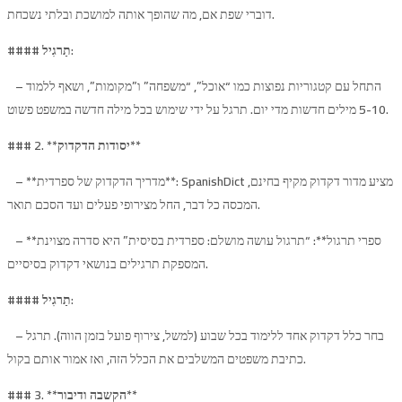
דוברי שפת אם, מה שהופך אותה למושכת ובלתי נשכחת.
:
תַרגִיל
####
– התחל עם קטגוריות נפוצות כמו “אוכל”, “משפחה” ו”מקומות”, ושאף ללמוד
5-10 מילים חדשות מדי יום. תרגל על ​​ידי שימוש בכל מילה חדשה במשפט פשוט.
**
יסודות הדקדוק
### 2. **
– **מדריך הדקדוק של ספרדית**: SpanishDict מציע מדור דקדוק מקיף בחינם,
המכסה כל דבר, החל מצירופי פעלים ועד הסכם תואר.
– **ספרי תרגול**: “תרגול עושה מושלם: ספרדית בסיסית” היא סדרה מצוינת
המספקת תרגילים בנושאי דקדוק בסיסיים.
:
תַרגִיל
####
– בחר כלל דקדוק אחד ללימוד בכל שבוע (למשל, צירוף פועל בזמן הווה). תרגל
כתיבת משפטים המשלבים את הכלל הזה, ואז אמור אותם בקול.
**
הקשבה ודיבור
### 3. **