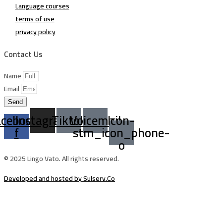
Language courses
terms of use
privacy policy
Contact Us
Name
Email
Send
acebook-
Instagram
Tiktok
Voicemail
Icon-
f
stm_icon_phone-
o
© 2025 Lingo Vato. All rights reserved.
Developed and hosted by Sulserv.Co
Sign In