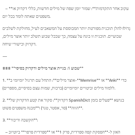
– **עקוב אחר התקדמות**: שמור יומן שפה של מילים חדשות, כללי דקדוק או
משפטים שאתה לומד בכל יום.
גָדוֹל! להלן תוכנית מפורטת יותר המבוססת על המשאבים לעיל, מחולקת לשלבים
שבועיים. תוכנית זו בונה על עצמה, כך שבכל שבוע תשלב יותר אוצר מילים,
דקדוק וכישורי שיחה.
—
שבוע 1: בניית אוצר מילים ודקדוק בסיסי**
### **
1. **אוצר מילים**: התחל עם תרגול יומיומי ב-**Memrise** או **Anki** כדי
ללמוד מילים וביטויים יומיומיים (ברכות, שמות עצם בסיסיים, מספרים).
2. **דקדוק**: סקור את קטע הדקדוק של SpanishDict בנושא **פעלים בזמן
הווה** (סר, אסטר, טנר) ו**מבנה משפטים פשוט**.
3. **הקשבה ודיבור**:
– האזן ל-**הפסקת קפה ספרדית, פרק 1** או **ספרדית פרפר** ביוטיוב