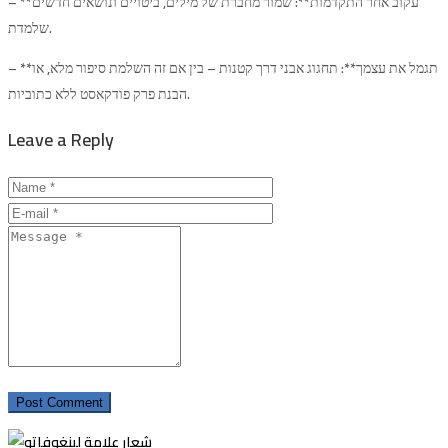
– **עקוב אחר התקדמות**: שמור מחברת של מילים, ביטויים ונושאים חדשים
שלמדת.
– **תגמל את עצמך**: תחגוג אבני דרך קטנות – בין אם זה השלמת סיפור מלא, או
הבנת פרק פודקאסט ללא כתוביות.
Leave a Reply