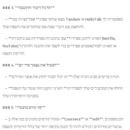
**
תרגול דיבור והקשבה
### 3. **
– **מצא שותף שפה:** אפליקציות כמו Tandem או HelloTalk מאפשרות לך
להתאמן עם דוברי שפת אם שלומדים את השפה שלך.
– **האזינו לתוכן ספרדי:** צפו בתוכניות ספרדיות עם כתוביות (Netflix,
YouTube) או האזינו לפודקאסטים ספרדיים כדי לשפר את ההבנה ולהתרגל
לזרימת השפה.
**
לטבול את עצמך מדי יום
### 4. **
– **תווית פריטים סביב הבית שלך:** זה יכול לעזור לחזק את אוצר המילים.
– **החלף את המכשירים שלך לספרדית:** השינוי הקטן הזה שומר על השפה
בסביבה היומיומית שלך.
**
קח קורס מובנה
### 5. **
– שקול קורסים מקוונים כמו אלה ב-**Coursera** או **edX**. הם מספקים
שיעורים מודרכים ויכולים לתת לך הבנה מקיפה יותר של כללי הדקדוק והשפה.