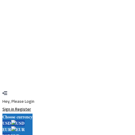
Remember me
Sign In
Sign Up
Restore password
Send reset link
Password reset link sent
to your email
Close
Your application is sent
We'll send you an email as soon as your
application is approved.
Go to Profile
No account?
Sign Up
Sign In
Lost Password?
Hey, Please Login
Sign in
Register
Choose currency
USD
EUR