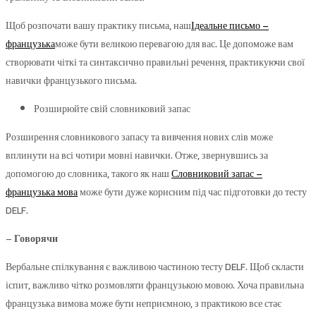
Щоб розпочати вашу практику письма, наш
Ідеальне письмо –
французька
може бути великою перевагою для вас. Це допоможе вам
створювати чіткі та синтаксично правильні речення, практикуючи свої
навички французького письма.
Розширюйте свій словниковий запас
Розширення словникового запасу та вивчення нових слів може
вплинути на всі чотири мовні навички. Отже, звернувшись за
допомогою до словника, такого як наш
Словниковий запас –
французька мова
може бути дуже корисним під час підготовки до тесту
DELF.
– Говорячи
Вербальне спілкування є важливою частиною тесту DELF. Щоб скласти
іспит, важливо чітко розмовляти французькою мовою. Хоча правильна
французька вимова може бути неприємною, з практикою все стає