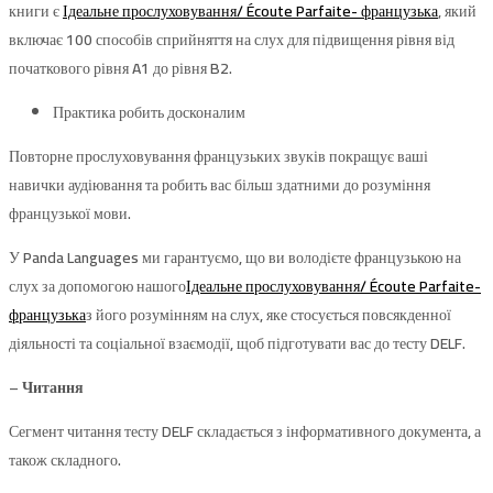
книги є
Ідеальне прослуховування/ Écoute Parfaite- французька
, який
включає 100 способів сприйняття на слух для підвищення рівня від
початкового рівня A1 до рівня B2.
Практика робить досконалим
Повторне прослуховування французьких звуків покращує ваші
навички аудіювання та робить вас більш здатними до розуміння
французької мови.
У Panda Languages ​​ми гарантуємо, що ви володієте французькою на
слух за допомогою нашого
Ідеальне прослуховування/ Écoute Parfaite-
французька
з його розумінням на слух, яке стосується повсякденної
діяльності та соціальної взаємодії, щоб підготувати вас до тесту DELF.
– Читання
Сегмент читання тесту DELF складається з інформативного документа, а
також складного.