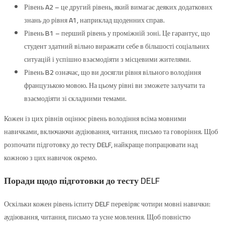
Рівень A2 – це другий рівень, який вимагає деяких додаткових
знань до рівня A1, наприклад щоденних справ.
Рівень B1 – перший рівень у проміжній зоні. Це гарантує, що
студент здатний вільно виражати себе в більшості соціальних
ситуацій і успішно взаємодіяти з місцевими жителями.
Рівень B2 означає, що ви досягли рівня вільного володіння
французькою мовою. На цьому рівні ви зможете залучати та
взаємодіяти зі складними темами.
Кожен із цих рівнів оцінює рівень володіння всіма мовними
навичками, включаючи аудіювання, читання, письмо та говоріння. Щоб
розпочати підготовку до тесту DELF, найкраще попрацювати над
кожною з цих навичок окремо.
Поради щодо підготовки до тесту DELF
Оскільки кожен рівень іспиту DELF перевіряє чотири мовні навички:
аудіювання, читання, письмо та усне мовлення. Щоб повністю