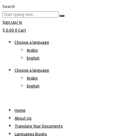
Search
Sign Up/ In
$
0.00
0
Cart
Choose a language
Arabic
English
Choose a language
Arabic
English
Home
About Us
Translate Your Documents
Languages Books