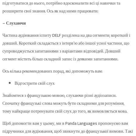
підготуватися до нього, потрібно вдосконалити всі ці навички та
розширити свої знання. Ось як над ними працювати:
– Слухаючи
Частина аудіювання іспиту DELF розділена на два сегменти; короткий і
довший. Короткий складається з інтерв’ю або іншої усної частини, що
супроводжується запитаннями з варіантами відповідей. Довший
сегмент містить більш складний запис із деякими запитаннями.
Ось кілька рекомендованих порад, які допоможуть вам:
Відгострити свій слух
Знайомтеся з французькою мовою, слухаючи різні аудіозаписи.
Спочатку французькі слова можуть бути складними для розуміння,
тому найкраще потренувати свій слух до того, як вимовляється мова.
Щоб допомогти вам у цьому, ми в Panda Languages ​​пропонуємо вам
підручники для аудіювання, щоб звикнути до французької вимови. Такі