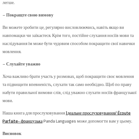
легше.
– Покращте свою вимову
Ви можете зробити це, регулярно висловлюючись, навіть якщо ви
навпомацки чи заїкаєтеся. Крім того, постійне слухання носіїв мови та
наслідування їм може бути чудовим способом покращити свої навички
мовлення.
– Слухайте уважно
Хоча важливо брати участь у розмовах, щоб покращити своє мовлення
та підвищити впевненість, слухати так само необхідно. Щоб по праву
набути правильної вимови слів, слід уважно слухати носіїв французької
мови.
Наша книга для прослуховування
Ідеальне прослуховування/ Écoute
Parfaite- французька
Panda Languages ​​може допомогти вам у цьому.
Висновок