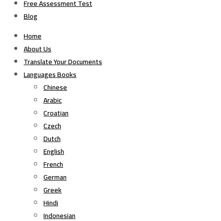
Free Assessment Test
Blog
Home
About Us
Translate Your Documents
Languages Books
Chinese
Arabic
Croatian
Czech
Dutch
English
French
German
Greek
Hindi
Indonesian