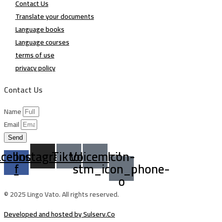
Contact Us
Translate your documents
Language books
Language courses
terms of use
privacy policy
Contact Us
Name
Email
Send
acebook-
Instagram
Tiktok
Voicemail
Icon-
f
stm_icon_phone-
o
© 2025 Lingo Vato. All rights reserved.
Developed and hosted by Sulserv.Co