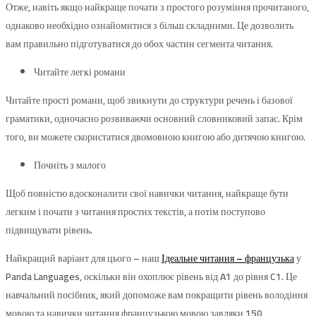
Отже, навіть якщо найкраще почати з простого розуміння прочитаного,
однаково необхідно ознайомитися з більш складними. Це дозволить
вам правильно підготуватися до обох частин сегмента читання.
Читайте легкі романи
Читайте прості романи, щоб звикнути до структури речень і базової
граматики, одночасно розвиваючи основний словниковий запас. Крім
того, ви можете скористатися двомовною книгою або дитячою книгою.
Почніть з малого
Щоб повністю вдосконалити свої навички читання, найкраще бути
легким і почати з читання простих текстів, а потім поступово
підвищувати рівень.
Найкращий варіант для цього – наш
Ідеальне читання – французька
у
Panda Languages, оскільки він охоплює рівень від A1 до рівня C1. Це
навчальний посібник, який допоможе вам покращити рівень володіння
мовою та навички читання французькою мовою завдяки 150