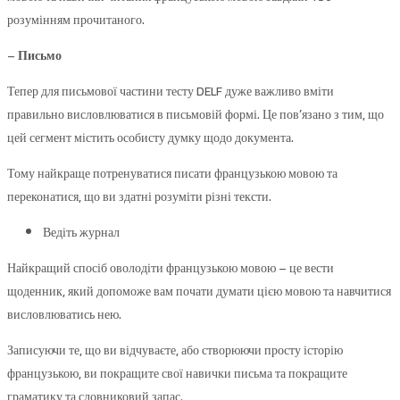
розумінням прочитаного.
– Письмо
Тепер для письмової частини тесту DELF дуже важливо вміти
правильно висловлюватися в письмовій формі. Це пов’язано з тим, що
цей сегмент містить особисту думку щодо документа.
Тому найкраще потренуватися писати французькою мовою та
переконатися, що ви здатні розуміти різні тексти.
Ведіть журнал
Найкращий спосіб оволодіти французькою мовою – це вести
щоденник, який допоможе вам почати думати цією мовою та навчитися
висловлюватись нею.
Записуючи те, що ви відчуваєте, або створюючи просту історію
французькою, ви покращите свої навички письма та покращите
граматику та словниковий запас.