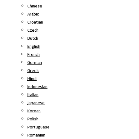
Chinese
Arabic
Croatian
Czech
Dutch
English
French
German
Greek
Hindi
Indonesian
Italian
Japanese
Korean
Polish
Portuguese
Romanian