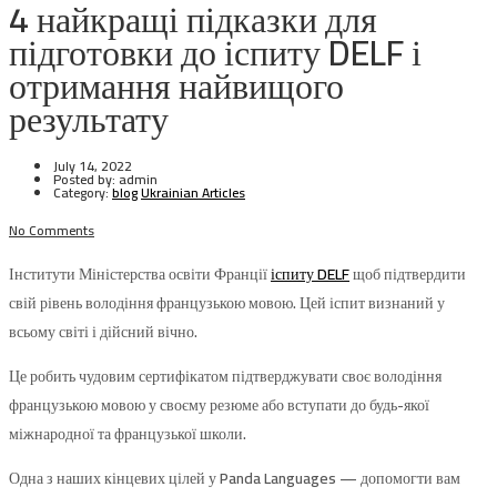
4 найкращі підказки для
підготовки до іспиту DELF і
отримання найвищого
результату
July 14, 2022
Posted by:
admin
Category:
blog
Ukrainian Articles
No Comments
Інститути Міністерства освіти Франції
іспиту DELF
щоб підтвердити
свій рівень володіння французькою мовою. Цей іспит визнаний у
всьому світі і дійсний вічно.
Це робить чудовим сертифікатом підтверджувати своє володіння
французькою мовою у своєму резюме або вступати до будь-якої
міжнародної та французької школи.
Одна з наших кінцевих цілей у Panda Languages ​​— допомогти вам