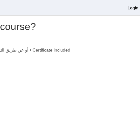
Login
s course?
يتم دفع قيمة الكورس مرة واحدة فقط إما عن طريق الموقع PAYPAL أو عن طريق التواصل مع إدارة الموقع والدفع بكافة وسائل الدفع • Certificate included