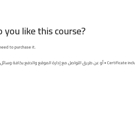
 you like this course?
 need to purchase it.
يتم دفع قيمة الكورس مرة واحدة فقط إما عن طريق الموقع PAYPAL طريق التواصل مع إدارة الموقع والدفع بكافة وسائل الدفع
aracters of numbers and letters, contain at least 1 capital letter