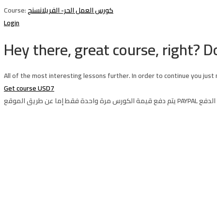
Course:
كورس العمل الحر- الفريلانسنج
Login
Hey there, great course, right? Do
All of the most interesting lessons further. In order to continue you just
Get course
USD7
Sign In
The password must have a minimum of 8 ch
Email Address
Your Phone