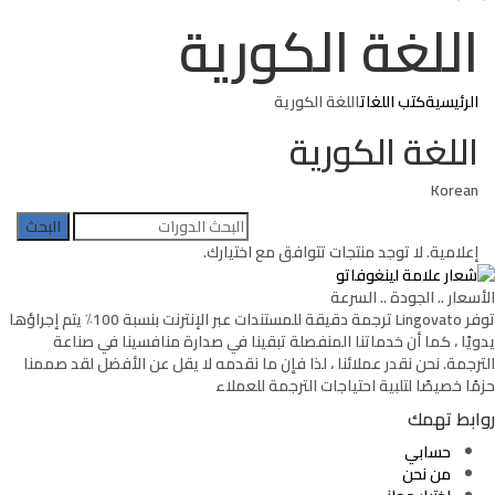
اللغة الكورية
الرئيسية
كتب اللغات
اللغة الكورية
اللغة الكورية
Korean
البحث
عن:
إعلامية.
لا توجد منتجات تتوافق مع اختيارك.
الأسعار .. الجودة .. السرعة
توفر Lingovato ترجمة دقيقة للمستندات عبر الإنترنت بنسبة 100٪ يتم إجراؤها
يدويًا ، كما أن خدماتنا المنفصلة تبقينا في صدارة منافسينا في صناعة
الترجمة. نحن نقدر عملائنا ، لذا فإن ما نقدمه لا يقل عن الأفضل لقد صممنا
حزمًا خصيصًا لتلبية احتياجات الترجمة للعملاء
روابط تهمك
حسابي
من نحن