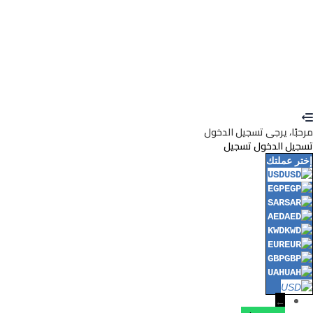
استعادة كلمة المرور
إرسال رابط إعادة تعيين كلمة المرور
تم إرسال رابط إعادة تعيين كلمة المرور
إلى بريدك الإلكتروني
إغلاق
تم إرسال طلبك.
سنرسل لك بريدًا إلكترونيًا بمجرد الموافقة على طلبك.
اذهب
إلى الملف الشخصي
لا حساب؟
إنشاء حساب
تسجيل الدخول
نسيت كلمة المرور؟
مرحبًا، يرجى تسجيل الدخول
تسجيل الدخول
تسجيل
إختر عملتك
USD
EGP
SAR
AED
KWD
EUR
GBP
UAH
←