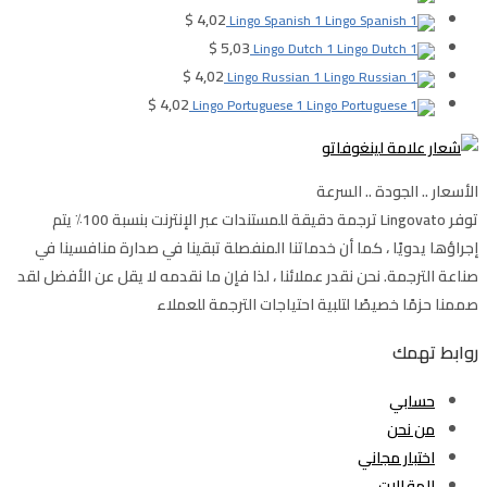
$
4,02
Lingo Spanish 1
$
5,03
Lingo Dutch 1
$
4,02
Lingo Russian 1
$
4,02
Lingo Portuguese 1
الأسعار .. الجودة .. السرعة
توفر Lingovato ترجمة دقيقة للمستندات عبر الإنترنت بنسبة 100٪ يتم
إجراؤها يدويًا ، كما أن خدماتنا المنفصلة تبقينا في صدارة منافسينا في
صناعة الترجمة. نحن نقدر عملائنا ، لذا فإن ما نقدمه لا يقل عن الأفضل لقد
صممنا حزمًا خصيصًا لتلبية احتياجات الترجمة للعملاء
روابط تهمك
حسابي
من نحن
اختبار مجاني
المقالات