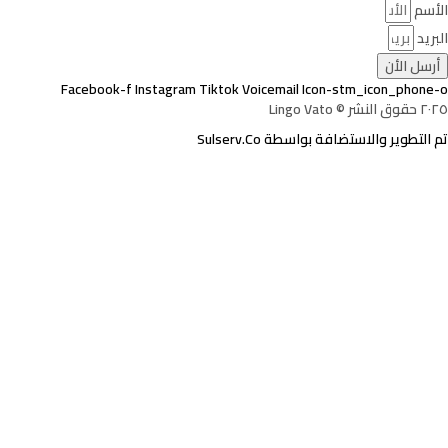
الأسم
البريد
أرسل الأن
Facebook-f
Instagram
Tiktok
Voicemail
Icon-stm_icon_phone-o
٢٠٢٥ حقوق النشر © Lingo Vato
تم التطوير والاستضافة بواسطة Sulserv.Co
تسجيل الدخول
يجب أن تحتوي كلمة المرور على 8 أحرف على
الأقل من الأرقام والحروف، وتحتوي على حرف كبير واحد على الأقل
Email Address
Your Phone
أريد التسجيل كمدرب