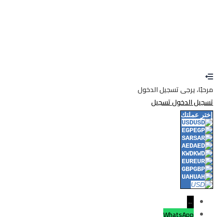
إرسال رابط إعادة تعيين كلمة المرور
تم إرسال رابط إعادة تعيين كلمة المرور
إلى بريدك الإلكتروني
إغلاق
تم إرسال طلبك.
سنرسل لك بريدًا إلكترونيًا بمجرد الموافقة على طلبك.
اذهب
إلى الملف الشخصي
لا حساب؟
إنشاء حساب
تسجيل الدخول
نسيت كلمة المرور؟
مرحبًا، يرجى تسجيل الدخول
تسجيل الدخول
تسجيل
إختر عملتك
USD
EGP
SAR
AED
KWD
EUR
GBP
UAH
←
WhatsApp