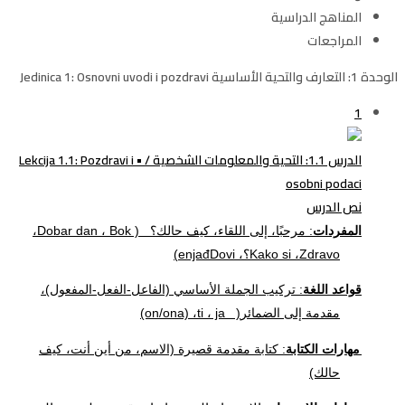
المناهج الدراسية
المراجعات
الوحدة 1: التعارف والتحية الأساسية Jedinica 1: Osnovni uvodi i pozdravi
1
الدرس 1.1: التحية والمعلومات الشخصية / • Lekcija 1.1: Pozdravi i
osobni podaci
نص الدرس
المفردات
: مرحبًا، إلى اللقاء، كيف حالك؟
Bok )
،
Dobar dan
،
Zdravo
،
Kako si
؟،
Dovi
enja
)
đ
قواعد اللغة
: تركيب الجملة الأساسي (الفاعل-الفعل-المفعول)،
مقدمة إلى الضمائر
ja )
،
ti
،
(on/ona)
مهارات الكتابة
: كتابة مقدمة قصيرة (الاسم، من أين أنت، كيف
حالك)