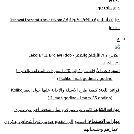
درس الفيديو.
عبارات أساسية باللغة الكرواتية / Osnovni frazemi u hrvatskom
jeziku
6
الدرس 1.2: الأرقام والعمر / Lekcija 1.2: Brojevi i dob
نص الدرس
المفردات:
الأرقام من 1 إلى 20، المفردات المتعلقة بالعمر
(
godine
،
koliko imaš godina
؟
)
قواعد اللغة:
كيفية طرح الأسئلة والإجابة عليها حول العمر
Koliko
imaš godina– Imam 25 godina)
؟
)
مهارات الكتابة:
اكتب عن عمرك واسأل شخصًا آخر عن عمره
.
مهارات الاستماع:
استمع إلى مقطع صوتي عن أشخاص يذكرون
أعمارهم وجنسياتهم