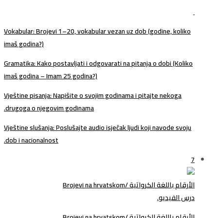
Vokabular
: Brojevi 1–20, vokabular vezan uz dob (godine, koliko
imaš godina?)
Gramatika
: Kako postavljati i odgovarati na pitanja o dobi (Koliko
imaš godina – Imam 25 godina?)
Vještine pisanja
: Napišite o svojim godinama i pitajte nekoga
drugoga o njegovim godinama.
Vještine slušanja
: Poslušajte audio isječak ljudi koji navode svoju
dob i nacionalnost.
7
الأرقام باللغة الكرواتية /Brojevi na hrvatskom
درس الفيديو.
الأرقام باللغة الكرواتية /Brojevi na hrvatskom