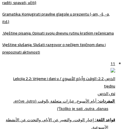
raditi, spavati, učiti)
Gramatika
: Konjugirati pravilne glagole u prezentu (-am, -š, -a,
itd.)
Vještine pisanja
: Opisati svoju dnevnu rutinu kratkim rečenicama.
Vještine slušanja
: Slušati razgovor o nečijem tipičnom danu i
prepoznati aktivnosti
11
الدرس 2.2: الوقت وأيام الأسبوع / Lekcija 2.2: Vrijeme i dani u
tjednu
نص الدرس
المفردات:
أيام الأسبوع، عبارات متعلقة بالوقت (
jutro
،
ve
er
،
č
danas
،
sutra
،
koliko je sati
؟)
قواعد اللغة:
إخبار الوقت، والتعبير عن الأيام، والتحدث عن الأنشطة
الأسبوعية
.