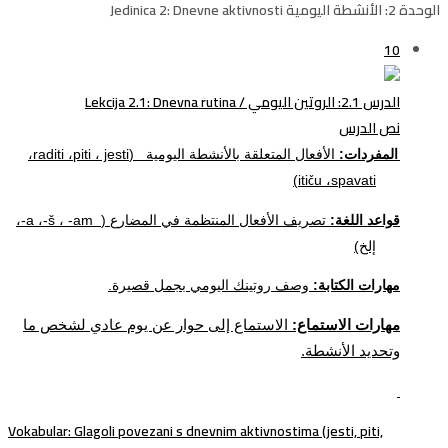
الوحدة 2: الأنشطة اليومية Jedinica 2: Dnevne aktivnosti
10
الدرس 2.1: الروتين اليومي / Lekcija 2.1: Dnevna rutina
نص الدرس
المفردات:
الأفعال المتعلقة بالأنشطة اليومية
(
jesti
،
piti
،
raditi
،
)
iti
u
،
spavati
č
قواعد اللغة:
تصريف الأفعال المنتظمة في المضارع
(
-am
،
-š
،
-a
،
إلخ)
مهارات الكتابة:
وصف روتينك اليومي بجمل قصيرة
.
مهارات الاستماع:
الاستماع إلى حوار عن يوم عادي لشخص ما
وتحديد الأنشطة.
Vokabular
: Glagoli povezani s dnevnim aktivnostima (jesti, piti,