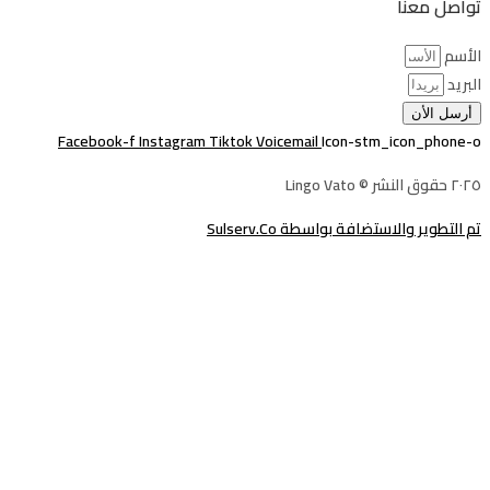
تواصل معنا
الأسم
البريد
أرسل الأن
Facebook-f
Instagram
Tiktok
Voicemail
Icon-stm_icon_phone-o
٢٠٢٥ حقوق النشر © Lingo Vato
تم التطوير والاستضافة بواسطة Sulserv.Co
تسجيل الدخول
يجب أن تحتوي كلمة المرور على 8 أحرف
على الأقل من الأرقام والحروف، وتحتوي على حرف كبير واحد على الأقل